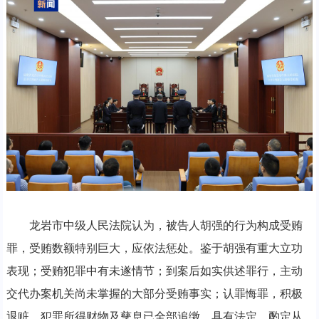
龙岩市中级人民法院认为，被告人胡强的行为构成受贿
罪，受贿数额特别巨大，应依法惩处。鉴于胡强有重大立功
表现；受贿犯罪中有未遂情节；到案后如实供述罪行，主动
交代办案机关尚未掌握的大部分受贿事实；认罪悔罪，积极
退赃，犯罪所得财物及孳息已全部追缴，具有法定、酌定从