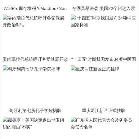
A18Pro库存堆积？MacBookNeo
冬季风暴来袭 美国22个州进入紧
与PP终极火焰狂潮意外同框
急状态
委内瑞拉代总统呼吁各党派展开政
“十四五”时期我国发布34项中医国
治对话
家标准
匈牙利第七所孔子学院揭牌
重庆两江新区正式挂牌