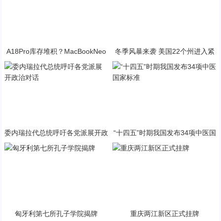
A18Pro库存堆积？MacBookNeo
冬季风暴来袭 美国22个州进入紧
与PP终极火焰狂潮意外同框
急状态
委内瑞拉代总统呼吁各党派展开政
“十四五”时期我国发布34项中医国
治对话
家标准
匈牙利第七所孔子学院揭牌
重庆两江新区正式挂牌