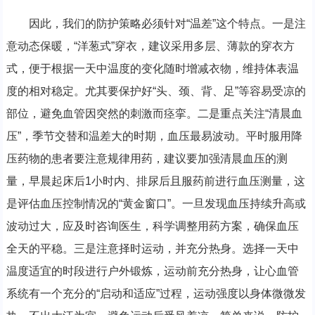
因此，我们的防护策略必须针对“温差”这个特点。一是注
意动态保暖，“洋葱式”穿衣，建议采用多层、薄款的穿衣方
式，便于根据一天中温度的变化随时增减衣物，维持体表温
度的相对稳定。尤其要保护好“头、颈、背、足”等容易受凉的
部位，避免血管因突然的刺激而痉挛。二是重点关注“清晨血
压”，季节交替和温差大的时期，血压最易波动。平时服用降
压药物的患者要注意规律用药，建议要加强清晨血压的测
量，早晨起床后1小时内、排尿后且服药前进行血压测量，这
是评估血压控制情况的“黄金窗口”。一旦发现血压持续升高或
波动过大，应及时咨询医生，科学调整用药方案，确保血压
全天的平稳。三是注意择时运动，并充分热身。选择一天中
温度适宜的时段进行户外锻炼，运动前充分热身，让心血管
系统有一个充分的“启动和适应”过程，运动强度以身体微微发