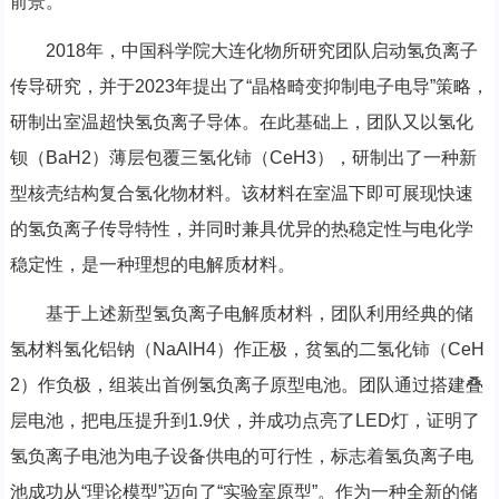
前景。
2018年，中国科学院大连化物所研究团队启动氢负离子
传导研究，并于2023年提出了“晶格畸变抑制电子电导”策略，
研制出室温超快氢负离子导体。在此基础上，团队又以氢化
钡（BaH2）薄层包覆三氢化铈（CeH3），研制出了一种新
型核壳结构复合氢化物材料。该材料在室温下即可展现快速
的氢负离子传导特性，并同时兼具优异的热稳定性与电化学
稳定性，是一种理想的电解质材料。
基于上述新型氢负离子电解质材料，团队利用经典的储
氢材料氢化铝钠（NaAlH4）作正极，贫氢的二氢化铈（CeH
2）作负极，组装出首例氢负离子原型电池。团队通过搭建叠
层电池，把电压提升到1.9伏，并成功点亮了LED灯，证明了
氢负离子电池为电子设备供电的可行性，标志着氢负离子电
池成功从“理论模型”迈向了“实验室原型”。作为一种全新的储