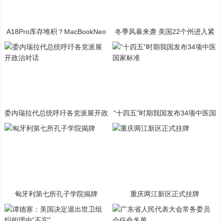
A18Pro库存堆积？MacBookNeo
冬季风暴来袭 美国22个州进入紧
与PP终极火焰狂潮意外同框
急状态
委内瑞拉代总统呼吁各党派展开政
“十四五”时期我国发布34项中医国
治对话
家标准
匈牙利第七所孔子学院揭牌
重庆两江新区正式挂牌