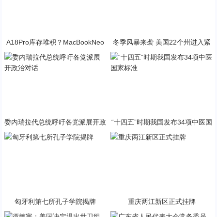
A18Pro库存堆积？MacBookNeo
冬季风暴来袭 美国22个州进入紧
与PP终极火焰狂潮意外同框
急状态
委内瑞拉代总统呼吁各党派展开政
“十四五”时期我国发布34项中医国
治对话
家标准
匈牙利第七所孔子学院揭牌
重庆两江新区正式挂牌