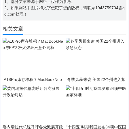
1、部分文章来源于网络，仅作为参考。
2、如果网站中图片和文字侵犯了您的版权，请联系1943759704@q
q.com处理！
相关文章
A18Pro库存堆积？MacBookNeo
冬季风暴来袭 美国22个州进入紧
与PP终极火焰狂潮意外同框
急状态
委内瑞拉代总统呼吁各党派展开政
“十四五”时期我国发布34项中医国