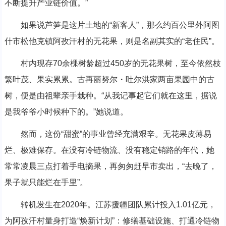
不断提升产业链价值。”
如果说芦笋是这片土地的“新客人”，那么约百公里外阿图
什市松他克镇阿孜汗村的无花果，则是名副其实的“老住民”。
村内现存70余棵树龄超过450岁的无花果树，至今依然枝
繁叶茂、果实累累。古再丽努尔・吐尔洪家两亩果园中的古
树，便是由祖辈亲手栽种。“从我记事起它们就在这里，据说
是我爷爷小时候种下的。”她说道。
然而，这份“甜蜜”的事业曾经充满艰辛。无花果皮薄易
烂、极难保存。在没有冷链物流、没有稳定销路的年代，她
常常凌晨三点打着手电摘果，再匆匆赶早市卖出，“去晚了，
果子就只能烂在手里”。
转机发生在2020年。江苏援疆团队累计投入1.01亿元，
为阿孜汗村量身打造“焕新计划”：修缮基础设施、打通冷链物