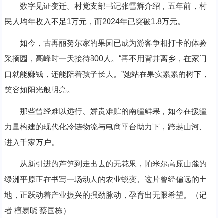
数字见证变迁。村党支部书记张雪辉介绍，五年前，村
民人均年收入不足1万元，而2024年已突破1.8万元。
如今，古再丽努尔家的果园已成为游客争相打卡的体验
采摘园，高峰时一天接待800人。“再不用背井离乡，在家门
口就能赚钱，还能陪着孩子长大。”她站在果实累累的树下，
笑容如阳光般明亮。
那些曾经难以远行、娇贵难贮的南疆鲜果，如今在援疆
力量构建的现代化冷链物流与电商平台助力下，跨越山河、
进入千家万户。
从新引进的芦笋到走出去的无花果，帕米尔高原山麓的
绿洲平原正在书写一场动人的农业蜕变。这片曾经偏远的土
地，正跃动着产业振兴的强劲脉动，孕育出无限希望。（记
者 檀易晓 蔡国栋）