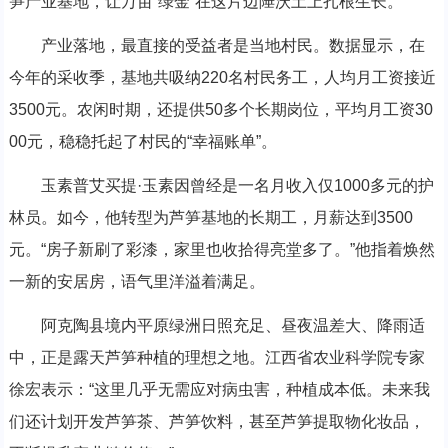
笋产业基地，让万亩“绿金”在这片边陲沃土上扎根生长。
产业落地，最直接的受益者是当地村民。数据显示，在
今年的采收季，基地共吸纳220名村民务工，人均月工资接近
3500元。农闲时期，还提供50多个长期岗位，平均月工资30
00元，稳稳托起了村民的“幸福账单”。
玉素普艾买提·玉素因曾经是一名月收入仅1000多元的护
林员。如今，他转型为芦笋基地的长期工，月薪达到3500
元。“房子新刷了彩漆，家里也收拾得亮堂多了。”他指着焕然
一新的安居房，语气里洋溢着满足。
阿克陶县境内平原绿洲日照充足、昼夜温差大、降雨适
中，正是露天芦笋种植的理想之地。江西省农业科学院专家
徐宏表示：“这里几乎无需应对病虫害，种植成本低。未来我
们还计划开发芦笋茶、芦笋饮料，甚至芦笋提取物化妆品，