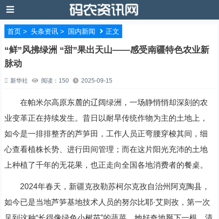
首页
>
头条资讯
>
国内新闻
正文
“鲜”风拂绿洲 “甜”果出天山——感受南疆特色农业新
脉动
新华社
阅读：150
2025-09-15
在帕米尔高原东麓的辽阔绿洲，一场静悄悄却深刻的农
业变革正在持续发生。昔日以耐旱传统作物为主的土地上，
如今是一排排整齐的芦笋田，工作人员正弯腰穿梭其间，细
心查看植株长势、进行田间管理；而在这片阳光充沛的土地
上种植了千年的无花果，也正走向全国各地消费者的餐桌。
2024年春天，新疆克孜勒苏柯尔克孜自治州阿克陶县，
如今已是当地芦笋基地技术人员的努尔比耶·艾则孜，第一次
见到这种“长得像绿色小树苗”的蔬菜。她好奇地掰下一根，清