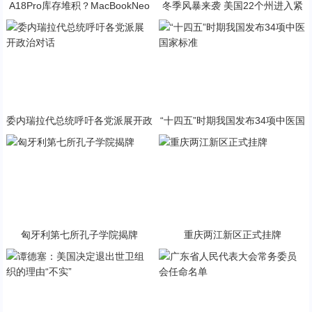
A18Pro库存堆积？MacBookNeo
冬季风暴来袭 美国22个州进入紧
与PP终极火焰狂潮意外同框
急状态
委内瑞拉代总统呼吁各党派展开政
“十四五”时期我国发布34项中医国
治对话
家标准
匈牙利第七所孔子学院揭牌
重庆两江新区正式挂牌