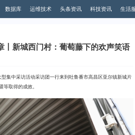
数据库
运维技术
头条资讯
科技资讯
生活
章丨新城西门村：葡萄藤下的欢声笑语
”大型集中采访活动采访团一行来到吐鲁番市高昌区亚尔镇新城片
疆等取得的成效。