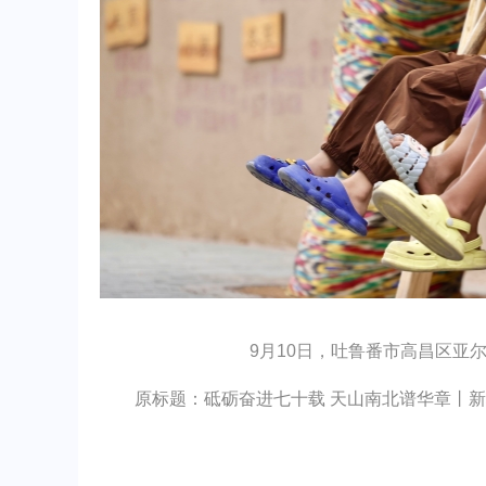
9月10日，吐鲁番市高昌区亚
原标题：砥砺奋进七十载 天山南北谱华章丨