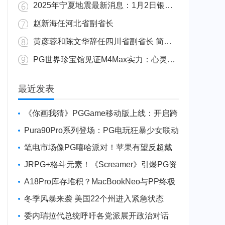
2025年宁夏地震最新消息：1月2日银川发生4.8级地震
赵新海任河北省副省长
黄彦蓉和陈文华辞任四川省副省长 简历资料照片
PG世界珍宝馆见证M4Max实力：心灵杀手2竟轻松跑出80FPS！
广东陆丰举行万人公判大会 5人被执行枪决8人被判死缓
最近发表
《你画我猜》PGGame移动版上线：开启跨
平台互动新玩法
Pura90Pro系列登场：PG电玩狂暴少女联动
旗舰性能升级
笔电市场像PG嘻哈派对！苹果有望反超戴
尔进前三
JRPG+格斗元素！《Screamer》引爆PG资
讯手游新焦点
A18Pro库存堆积？MacBookNeo与PP终极
火焰狂潮意外同框
冬季风暴来袭 美国22个州进入紧急状态
委内瑞拉代总统呼吁各党派展开政治对话