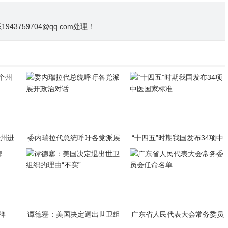
3759704@qq.com处理！
个州进
委内瑞拉代总统呼吁各党派展
“十四五”时期我国发布34项中
开政治对话
医国家标准
牌
谭德塞：美国决定退出世卫组
广东省人民代表大会常务委员
织的理由“不实”
会任命名单