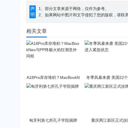
声
1、部分文章来源于网络，仅作为参考。
明
2、如果网站中图片和文字侵犯了您的版权，请联系194
相关文章
A18Pro库存堆积？MacBookN
冬季风暴来袭 美国22
eo与PP终极火焰狂潮意外同
入紧急状态
框
匈牙利第七所孔子学院揭牌
重庆两江新区正式挂