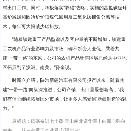
材出口工作。同时，积极落实“双碳”战略，实施的富氢碳循环
高炉减碳和欧冶炉炉顶煤气回用及二氧化碳捕集分离等技
术，每年可大幅减少碳排放。
“随着铁建重工产品型谱以及客户量的不断增加，铁建重
工农机产品行业影响力及市场口碑不断变大变优。乘着共
建‘一带一路’的东风，公司的农机产品销售区域已经从中亚地
区拓展到了澳洲、南美。”孙奎说。
时新立介绍，陕汽新疆汽车有限公司投产以来，随着共
建“一带一路”向纵深推进，公司产销、出口量屡创新高，“我
们有信心继续拓展国外市场，让更多人感受到‘新疆制造’的魅
力。”
原标题：砥砺奋进七十载 天山南北谱华章丨向新向强向
未来——从三家重工企业看“新疆制造”