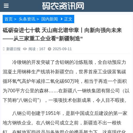
首页
>
头条资讯
>
国内新闻
正文
砥砺奋进七十载 天山南北谱华章丨向新向强向未来
——从三家重工企业看“新疆制造”
新疆日报
阅读：167
2025-09-11
冷镦钢的开发突破了含铝钢的冶炼瓶颈，全自动预应力
混凝土用钢棒生产线填补新疆空白，世界首座工业级富氢碳
循环氧气高炉年减排二氧化碳60万吨，相当于再造一个面积
为700平方公里的森林……在新疆八一钢铁集团有限公司（以
下简称“八钢公司”），一项项技术创新成果，令人目不暇接。
八钢公司创建于1951年，是新中国成立后建设的第一家
地方钢铁企业。在八钢公司成立之前，新疆造不出一根铁
钉。在解放军指战员与各族群众的携手努力下，这座现代化