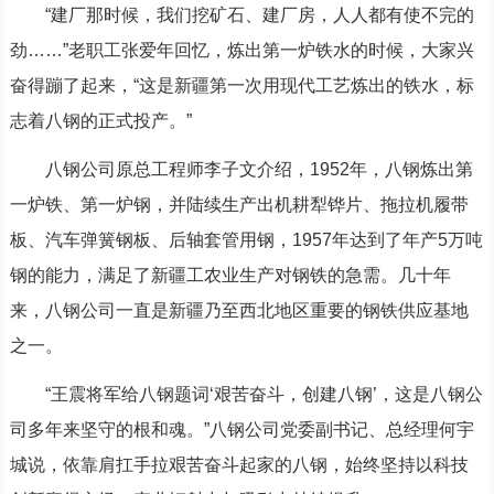
“建厂那时候，我们挖矿石、建厂房，人人都有使不完的
劲……”老职工张爱年回忆，炼出第一炉铁水的时候，大家兴
奋得蹦了起来，“这是新疆第一次用现代工艺炼出的铁水，标
志着八钢的正式投产。”
八钢公司原总工程师李子文介绍，1952年，八钢炼出第
一炉铁、第一炉钢，并陆续生产出机耕犁铧片、拖拉机履带
板、汽车弹簧钢板、后轴套管用钢，1957年达到了年产5万吨
钢的能力，满足了新疆工农业生产对钢铁的急需。几十年
来，八钢公司一直是新疆乃至西北地区重要的钢铁供应基地
之一。
“王震将军给八钢题词‘艰苦奋斗，创建八钢’，这是八钢公
司多年来坚守的根和魂。”八钢公司党委副书记、总经理何宇
城说，依靠肩扛手拉艰苦奋斗起家的八钢，始终坚持以科技