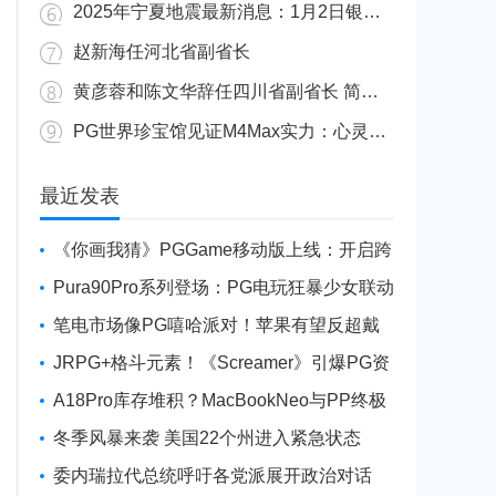
2025年宁夏地震最新消息：1月2日银川发生4.8级地震
赵新海任河北省副省长
黄彦蓉和陈文华辞任四川省副省长 简历资料照片
PG世界珍宝馆见证M4Max实力：心灵杀手2竟轻松跑出80FPS！
广东陆丰举行万人公判大会 5人被执行枪决8人被判死缓
最近发表
《你画我猜》PGGame移动版上线：开启跨
平台互动新玩法
Pura90Pro系列登场：PG电玩狂暴少女联动
旗舰性能升级
笔电市场像PG嘻哈派对！苹果有望反超戴
尔进前三
JRPG+格斗元素！《Screamer》引爆PG资
讯手游新焦点
A18Pro库存堆积？MacBookNeo与PP终极
火焰狂潮意外同框
冬季风暴来袭 美国22个州进入紧急状态
委内瑞拉代总统呼吁各党派展开政治对话