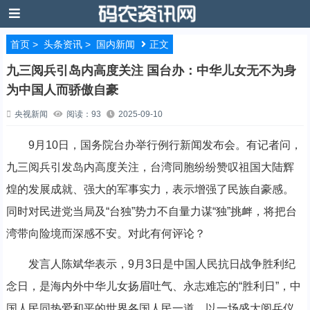
首页
>
头条资讯
>
国内新闻
正文
九三阅兵引岛内高度关注 国台办：中华儿女无不为身
为中国人而骄傲自豪
央视新闻
阅读：93
2025-09-10
9月10日，国务院台办举行例行新闻发布会。有记者问，
九三阅兵引发岛内高度关注，台湾同胞纷纷赞叹祖国大陆辉
煌的发展成就、强大的军事实力，表示增强了民族自豪感。
同时对民进党当局及“台独”势力不自量力谋“独”挑衅，将把台
湾带向险境而深感不安。对此有何评论？
发言人陈斌华表示，9月3日是中国人民抗日战争胜利纪
念日，是海内外中华儿女扬眉吐气、永志难忘的“胜利日”，中
国人民同热爱和平的世界各国人民一道，以一场盛大阅兵仪