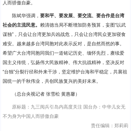
人而骄傲自豪。
陈斌华强调，
要和平、要发展、要交流、要合作是台湾
社会的主流民意。
赖清德当局不断增加防务预算，妄图“以武
谋独”，只会让台湾更加兵凶战危，只会让台湾民众更加寝食
难安。越来越多台湾同胞对此表示反对，是自然而然的事。
希望广大台湾同胞同我们一道铭记历史、缅怀先烈，赓续爱
国主义传统，弘扬伟大民族精神、伟大抗战精神，坚决反对
“台独”分裂行径和外来干涉，坚定维护台海和平稳定，共襄祖
国统一的千秋伟业，共创民族复兴的美好未来。
（总台央视记者 张雪松 黄惠馨）
原标题：九三阅兵引岛内高度关注 国台办：中华儿女无
不为身为中国人而骄傲自豪
责任编辑：郑莉莉