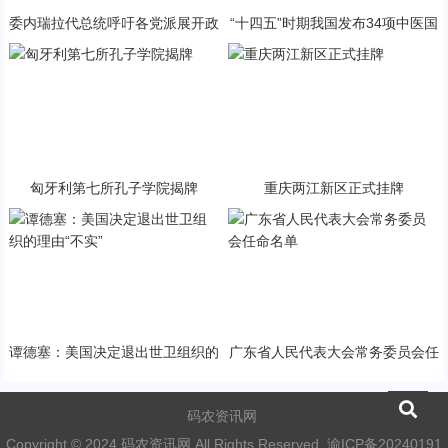
委内瑞拉代总统呼吁各党派展开政
“十四五”时期我国发布34项中医国
治对话
家标准
匈牙利第七所孔子学院揭牌
重庆两江新区正式挂牌
谭德塞：美国决定退出世卫组织的
广东省人民代表大会常务委员会任
理由“不实”
命名单
码农资讯网
Copyright © 2024 码农资讯网 All Rights Reserved.
渝ICP备20240191