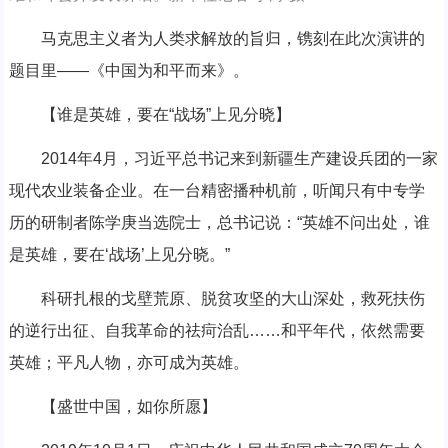
马克思主义者为人类求解放的旨归，镌刻在此次演讲的
题目里——《中国为和平而来》。
【谁是英雄，要在“战场”上见分晓】
2014年4月，习近平总书记来到新疆生产建设兵团的一家
现代农业装备企业。在一台精密播种机前，听闻只有中专学
历的研制者陈学庚当选院士，总书记说：“英雄不问出处，谁
是英雄，要在‘战场’上见分晓。”
科研扎根的戈壁荒原、脱贫攻坚的大山深处，救死扶伤
的逆行出征、自我革命的祛疴治乱……和平年代，依然需要
英雄；平凡人物，亦可成为英雄。
【盛世中国，如你所愿】