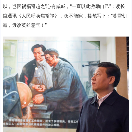
以，岂因祸福避趋之”心有戚戚，“一直以此激励自己”；读长
篇通讯《人民呼唤焦裕禄》，夜不能寐，提笔写下：“暮雪朝
霜，毋改英雄意气！”