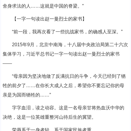
舍身求法的人……这就是中国的脊梁。”
【一字一句读出赵一曼烈士的家书】
“前一段，我再次看了一些抗战家书，的确感人至深。”
2015年9月，北京中南海，十八届中央政治局第二十六次
集体学习，习近平总书记一字一句读出赵一曼烈士的家书
——
“母亲因为坚决地做了反满抗日的斗争，今天已经到了牺
牲的前夕了……在你长大成人之后，希望你不要忘记你的母
亲是为国而牺牲的……”
字字血泪，读之动容。这是一名母亲甘将热血沃中华的
决绝，这是一位英雄重整河山待后生的冀望。
荣辱系于一身者轻，系于国家民族者重。