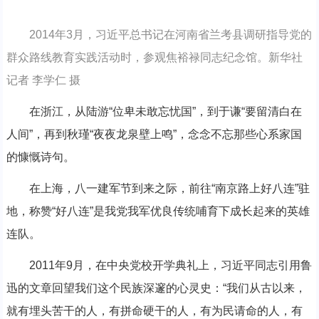
2014年3月，习近平总书记在河南省兰考县调研指导党的
群众路线教育实践活动时，参观焦裕禄同志纪念馆。新华社
记者 李学仁 摄
在浙江，从陆游“位卑未敢忘忧国”，到于谦“要留清白在
人间”，再到秋瑾“夜夜龙泉壁上鸣”，念念不忘那些心系家国
的慷慨诗句。
在上海，八一建军节到来之际，前往“南京路上好八连”驻
地，称赞“好八连”是我党我军优良传统哺育下成长起来的英雄
连队。
2011年9月，在中央党校开学典礼上，习近平同志引用鲁
迅的文章回望我们这个民族深邃的心灵史：“我们从古以来，
就有埋头苦干的人，有拼命硬干的人，有为民请命的人，有