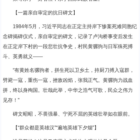
【一篇亲自审定的抗日碑文】
1984年5月，习近平同志在正定主持岸下惨案死难同胞纪
念碑揭碑仪式，亲自审定的碑文，记录了卢沟桥事变后发生
在正定岸下村的一段悲壮抗争史，村民黄骡驹与日军殊死搏
斗、英勇就义——
“有黄姓名骡驹者，拼生死以卫乡土，持厨刀搏入寇群，
劈毙一寇，重伤一寇，挫敌凶焰，张我正气。黄骡驹力战血
拼，终以身殉国。壮哉此举，中华之浩气可歌，民众之伟力
见存！”
碑文昭昭，不畏强暴、宁死不屈的英雄壮举如在眼前。
【“群众都是英雄汉”“遍地英雄下夕烟”】