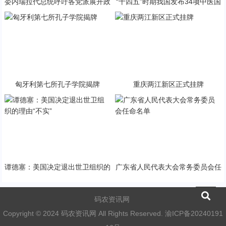
委内瑞拉代总统呼吁各党派展开政
“十四五”时期我国发布34项中医国
治对话
家标准
匈牙利第七所孔子学院揭牌
重庆两江新区正式挂牌
谭德塞：美国决定退出世卫组织的
广东省人民代表大会常务委员会任
理由“不实”
命名单
码农资讯网
Copyright © 2024 码农资讯网 All Rights Reserved.
渝ICP备20240191