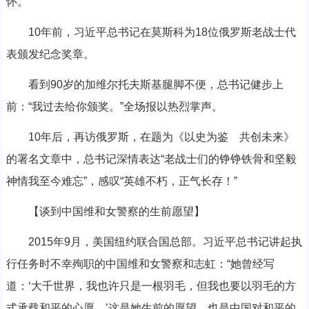
怀。
10年前，习近平总书记在莫斯科为18位俄罗斯老战士代
表颁发纪念奖章。
看到90岁的加维尔托夫斯基腿脚不便，总书记健步上
前：“我过去给你颁奖。”全场报以热烈掌声。
10年后，再访俄罗斯，在题为《以史为鉴 共创未来》
的署名文章中，总书记深情表达“老战士们的铮铮铁骨和坚毅
神情我至今难忘”，感叹“英雄不朽，正气长存！”
【谈到中国维和女警察的生前愿望】
2015年9月，美国纽约联合国总部。习近平总书记讲起执
行任务时不幸殉职的中国维和女警察和志虹：“她曾经写
道：‘大千世界，我也许只是一根羽毛，但我也要以羽毛的方
式承载和平的心愿。’这是她生前的愿望，也是中国对和平的