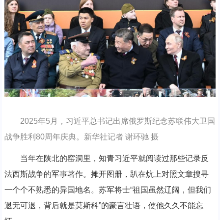
2025年5月，习近平总书记出席俄罗斯纪念苏联伟大卫国
战争胜利80周年庆典。新华社记者 谢环驰 摄
当年在陕北的窑洞里，知青习近平就阅读过那些记录反
法西斯战争的军事著作。摊开图册，趴在炕上对照文章搜寻
一个个不熟悉的异国地名。苏军将士“祖国虽然辽阔，但我们
退无可退，背后就是莫斯科”的豪言壮语，使他久久不能忘