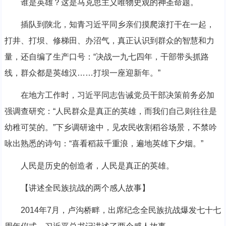
谁是英雄？这是马克思主义唯物史观的神圣命题。
插队到陕北，知青习近平同乡亲们摸爬滚打干在一起，
打井、打坝、修梯田、办沼气，真正认识到群众的智慧和力
量，还自编了生产口号：“决战一九七四年，干部带头抓路
线，群众都是英雄汉……打坝一座迎新年。”
在地方工作时，习近平同志告诫党员干部决策前务必加
强调查研究：“人民群众是真正的英雄，而我们自己则往往是
幼稚可笑的。”下乡调研途中，见农民收割稻谷场景，不禁吟
咏出熟悉的诗句：“喜看稻菽千重浪，遍地英雄下夕烟。”
人民是历史的创造者，人民是真正的英雄。
【讲述全民族抗战的两个感人故事】
2014年7月，卢沟桥畔，出席纪念全民族抗战爆发七十七