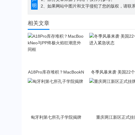
明
2、如果网站中图片和文字侵犯了您的版权，请联系194
相关文章
A18Pro库存堆积？MacBookN
冬季风暴来袭 美国22
eo与PP终极火焰狂潮意外同
入紧急状态
框
匈牙利第七所孔子学院揭牌
重庆两江新区正式挂