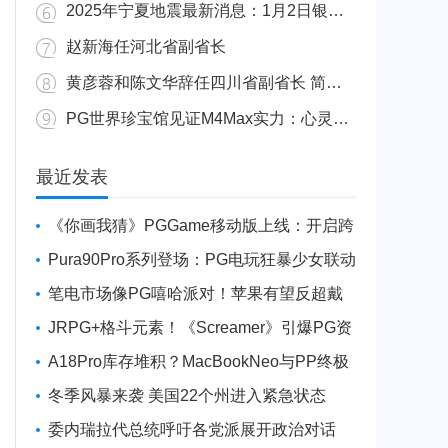
2025年宁夏地震最新消息：1月2日银川发生4.8级地震
赵新海任河北省副省长
黄彦蓉和陈文华辞任四川省副省长 简历资料照片
PG世界珍宝馆见证M4Max实力：心灵杀手2竟轻松跑出80FPS！
广东陆丰举行万人公判大会 5人被执行枪决8人被判死缓
最近发表
《你画我猜》PGGame移动版上线：开启跨
平台互动新玩法
Pura90Pro系列登场：PG电玩狂暴少女联动
旗舰性能升级
笔电市场像PG嘻哈派对！苹果有望反超戴
尔进前三
JRPG+格斗元素！《Screamer》引爆PG资
讯手游新焦点
A18Pro库存堆积？MacBookNeo与PP终极
火焰狂潮意外同框
冬季风暴来袭 美国22个州进入紧急状态
委内瑞拉代总统呼吁各党派展开政治对话