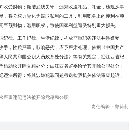
并收受财物；廉洁底线失守，违规收送礼品、礼金，违规从事
易，将公权力异化为谋取私利的工具，利用职务上的便利在项
受巨额财物；滥用职权，致使国家利益遭受特别重大损失。
纪律、工作纪律、生活纪律，构成严重职务违法并涉嫌受
收手，性质严重，影响恶劣，应予严肃处理。依据《中国共产
华人民共和国公职人员政务处分法》等有关规定，经江西省纪
予杨劲松开除党籍处分；由江西省监委给予其开除公职处分；
纪违法所得；将其涉嫌犯罪问题移送检察机关依法审查起诉，
松严重违纪违法被开除党籍和公职
责任编辑：郑莉莉