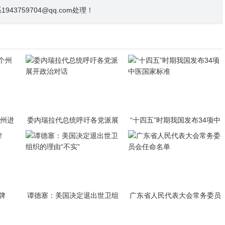
3759704@qq.com处理！
个州进
委内瑞拉代总统呼吁各党派展
“十四五”时期我国发布34项中
开政治对话
医国家标准
牌
谭德塞：美国决定退出世卫组
广东省人民代表大会常务委员
织的理由“不实”
会任命名单