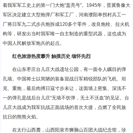
着我军军工史上的第一门大炮“盖亮号”。1945年，晋冀鲁豫大
军区决定建立大型炮弹厂和军工厂，河南濮阳单拐村兵工一
厂将日军九二式步兵炮拆成120多个零件，改良炮栓、拉火机
构等，研发出当时我军唯一自主制造的重型武器，这也成为
中国人民解放军炮兵的起点。
红色旅游热度攀升 触摸历史 缅怀先烈
在山东枣庄台儿庄大战遗址公园，有一面令人瞩目的弹
孔墙。中国将士以简陋的装备迎战日军精锐部队的飞机、坦
克、重炮，最后肉搏日寇寸步未让，这面墙上密集、深浅不
一的弹孔是战后台儿庄“无墙不饮弹，无土不沃血”的见证。台
儿庄大战成为我军抗战正面战场的首次大捷，点燃了全民族
抗日的熊熊火焰。
在太行山西麓，山西阳泉市狮脑山百团大战纪念馆，珍