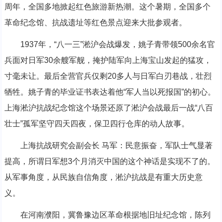
周年，全国多地掀起红色旅游新热潮。这个暑期，全国多个
革命纪念馆、抗战遗址等红色景点迎来大批参观者。
1937年，“八一三”淞沪会战爆发，姚子青带领500余名官
兵面对日军30余艘军舰，掩护陆军向上海宝山发起的猛攻，
寸毫未让。最后全营官兵仅剩20多人与日军白刃巷战，壮烈
牺牲。姚子青的毕业证书表达着他“军人当以死报国”的初心。
上海淞沪抗战纪念馆这个场景还原了淞沪会战最后一战“八百
壮士”孤军坚守四天四夜，保卫四行仓库的动人故事。
上海抗战研究会副会长 马军：民意振奋，军队士气显著
提高，所谓日军想3个月消灭中国的这个神话是实现不了的。
从军事角度，从民族自信角度，淞沪抗战是有重大历史意
义。
在河南濮阳，冀鲁豫边区革命根据地旧址纪念馆，陈列