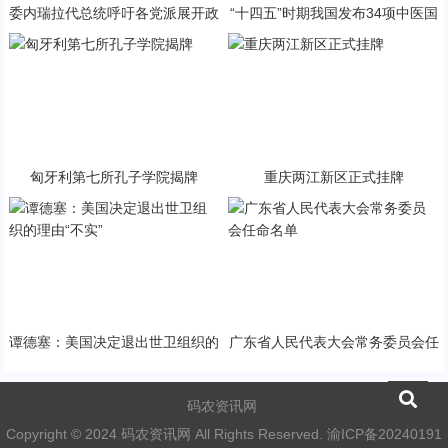
委内瑞拉代总统呼吁各党派展开政
“十四五”时期我国发布34项中医国
治对话
家标准
匈牙利第七所孔子学院揭牌
重庆两江新区正式挂牌
谭德塞：美国决定退出世卫组织的
广东省人民代表大会常务委员会任
理由“不实”
命名单
码农资讯网
Copyright © 2024 码农资讯网 All Rights Reserved.
渝ICP备20240191