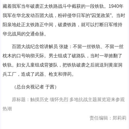
藏着我军当年破袭正太铁路战斗中截获的一段铁轨。1940年
我军在华北发动百团大战，粉碎侵华日军的“囚笼政策”。当时
阳泉地处正太铁路正中间，破袭铁路，就可以打断日军维持
华北战局的交通命脉。
百团大战纪念馆讲解员 张婕：不留一丝铁轨、不留一丝
枕木的口号响彻天际。男士组成了破路队，当时一举掀翻了
铁轨。妇女儿童组成背篓队，把铁轨破袭之后就送到黄崖洞
兵工厂，造成了武器、枪支和弹药。
（总台央视记者 于茜）
原标题：触摸历史 缅怀先烈 多地抗战主题展览迎来参观
热潮
责任编辑：郑莉莉