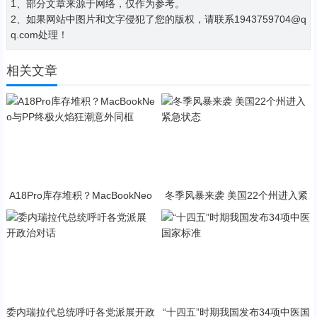
1、部分文章来源于网络，仅作为参考。
2、如果网站中图片和文字侵犯了您的版权，请联系1943759704@q
q.com处理！
相关文章
A18Pro库存堆积？MacBookNeo
冬季风暴来袭 美国22个州进入紧
与PP终极火焰狂潮意外同框
急状态
委内瑞拉代总统呼吁各党派展开政
“十四五”时期我国发布34项中医国