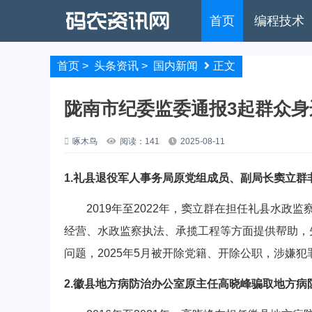
首页
编程技术
首页
>
头条资讯
>
国内新闻
正文
陇南市纪委监委通报3起群众
啄木鸟
阅读：141
2025-08-11
1.礼县退役军人事务局原党组成员、副局长窦立群
2019年至2022年，窦立群在担任礼县水政
经营、水政监察执法、承揽工程等方面提供帮助，
问题，2025年5月被开除党籍、开除公职，涉嫌
2.徽县地方病防治办公室原主任高晓峰骗取地方病