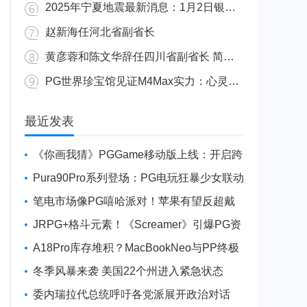
2025年宁夏地震最新消息：1月2日银川发生4.8级地震
赵新海任河北省副省长
黄彦蓉和陈文华辞任四川省副省长 简历资料照片
PG世界珍宝馆见证M4Max实力：心灵杀手2竟轻松跑出80FPS！
广东陆丰举行万人公判大会 5人被执行枪决8人被判死缓
最近发表
《你画我猜》PGGame移动版上线：开启跨
平台互动新玩法
Pura90Pro系列登场：PG电玩狂暴少女联动
旗舰性能升级
笔电市场像PG嘻哈派对！苹果有望反超戴
尔进前三
JRPG+格斗元素！《Screamer》引爆PG资
讯手游新焦点
A18Pro库存堆积？MacBookNeo与PP终极
火焰狂潮意外同框
冬季风暴来袭 美国22个州进入紧急状态
委内瑞拉代总统呼吁各党派展开政治对话