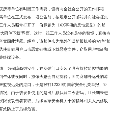
所等单位有时因工作需要，设有向全社会公开的工作邮箱，
某单位在正式发布一项公告前，按规定公开邮箱并向社会征集
工作人员照常打开了一份标题为《XX事项的反馈意见》的邮
超大附件下载”界面。这时，该工作人员没有足够的警惕，直接点
容竟因此泄露。经查，该邮件实为境外间谍情报机关的“钓鱼”邮
诱使目标用户点击恶意链接或下载恶意文件，窃取用户凭证和
关终端设备。
，为保障商铺安全，在商铺门口安装了具有旋转监控功能的
到午休或夜间时，摄像头总会自动旋转，面向商铺外远处的港
监视远处的港口，于是拨打12339向国家安全机关举报。经
情况。由于该设备使用的是出厂默认弱口令密码，且长期未进
权限被攻击者获取。后续国家安全机关干警指导相关人员修改
有效防止了后续危害。