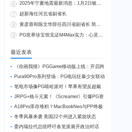
2025年宁夏地震最新消息：1月2日银川发生4.8级地震
赵新海任河北省副省长
黄彦蓉和陈文华辞任四川省副省长 简历资料照片
PG世界珍宝馆见证M4Max实力：心灵杀手2竟轻松跑出80FPS！
广东陆丰举行万人公判大会 5人被执行枪决8人被判死缓
最近发表
《你画我猜》PGGame移动版上线：开启跨
平台互动新玩法
Pura90Pro系列登场：PG电玩狂暴少女联动
旗舰性能升级
笔电市场像PG嘻哈派对！苹果有望反超戴
尔进前三
JRPG+格斗元素！《Screamer》引爆PG资
讯手游新焦点
A18Pro库存堆积？MacBookNeo与PP终极
火焰狂潮意外同框
冬季风暴来袭 美国22个州进入紧急状态
委内瑞拉代总统呼吁各党派展开政治对话