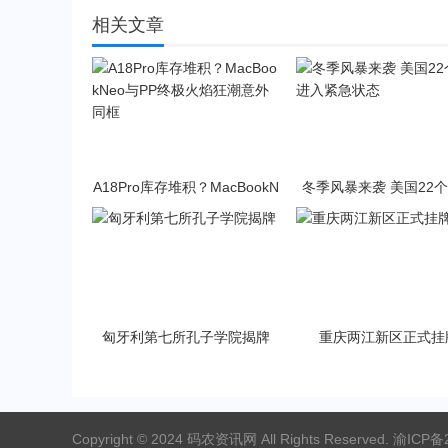
相关文章
A18Pro库存堆积？MacBookN
冬季风暴来袭 美国22
eo与PP终极火焰狂潮意外同
入紧急状态
框
匈牙利第七所孔子学院揭牌
重庆两江新区正式挂
Copyright © 2024 码农资讯网 All Rights Reserved.
渝ICP备2