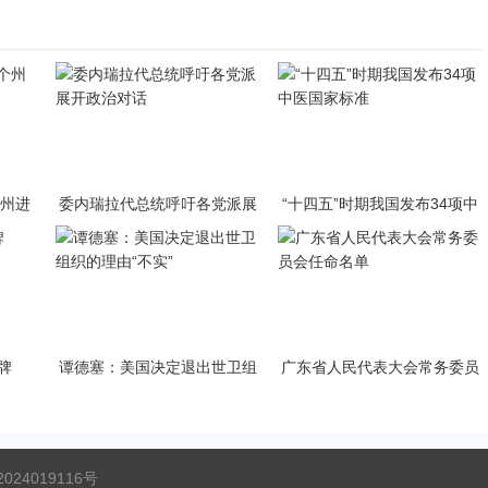
个州进
委内瑞拉代总统呼吁各党派展
“十四五”时期我国发布34项中
开政治对话
医国家标准
牌
谭德塞：美国决定退出世卫组
广东省人民代表大会常务委员
织的理由“不实”
会任命名单
024019116号