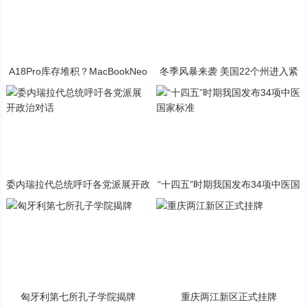
A18Pro库存堆积？MacBookNeo
冬季风暴来袭 美国22个州进入紧
与PP终极火焰狂潮意外同框
急状态
委内瑞拉代总统呼吁各党派展开政
“十四五”时期我国发布34项中医国
治对话
家标准
匈牙利第七所孔子学院揭牌
重庆两江新区正式挂牌