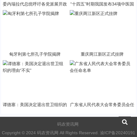
委内瑞拉代总统呼吁各党派展开政
“十四五”时期我国发布34项中医国
治对话
家标准
匈牙利第七所孔子学院揭牌
重庆两江新区正式挂牌
谭德塞：美国决定退出世卫组织的
广东省人民代表大会常务委员会任
理由“不实”
命名单
码农资讯网
Copyright © 2024 码农资讯网 All Rights Reserved.
渝ICP备20240191