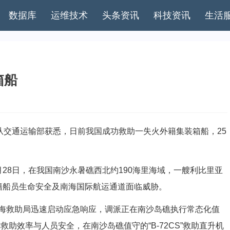
数据库
运维技术
头条资讯
科技资讯
生活
箱船
交通运输部获悉，日前我国成功救助一失火外籍集装箱船，25
8日，在我国南沙永暑礁西北约190海里海域，一艘利比里亚
籍船员生命安全及南海国际航运通道面临威胁。
救助局迅速启动应急响应，调派正在南沙岛礁执行常态化值
救助效率与人员安全，在南沙岛礁值守的“B-72CS”救助直升机