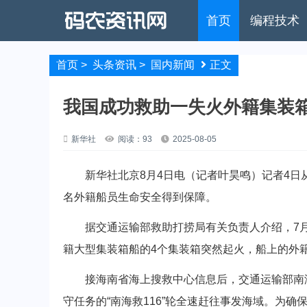
首页
编程技术
首页
>
头条资讯
>
国内新闻
正文
我国成功救助一失火外籍集装
新华社
阅读：93
2025-08-05
新华社北京8月4日电（记者叶昊鸣）记者4日从
名外籍船员生命安全得到保障。
据交通运输部救助打捞局有关负责人介绍，7月2
籍大型集装箱船的4个集装箱突然起火，船上的外
接海南省海上搜救中心信息后，交通运输部南海
守任务的“南海救116”轮全速赶往事发海域。为确保