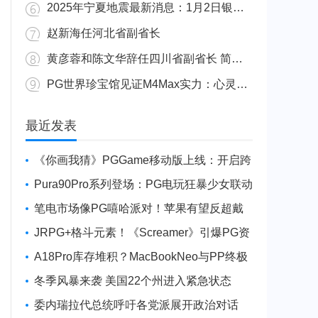
2025年宁夏地震最新消息：1月2日银川发生4.8级地震
赵新海任河北省副省长
黄彦蓉和陈文华辞任四川省副省长 简历资料照片
PG世界珍宝馆见证M4Max实力：心灵杀手2竟轻松跑出80FPS！
广东陆丰举行万人公判大会 5人被执行枪决8人被判死缓
最近发表
《你画我猜》PGGame移动版上线：开启跨
平台互动新玩法
Pura90Pro系列登场：PG电玩狂暴少女联动
旗舰性能升级
笔电市场像PG嘻哈派对！苹果有望反超戴
尔进前三
JRPG+格斗元素！《Screamer》引爆PG资
讯手游新焦点
A18Pro库存堆积？MacBookNeo与PP终极
火焰狂潮意外同框
冬季风暴来袭 美国22个州进入紧急状态
委内瑞拉代总统呼吁各党派展开政治对话