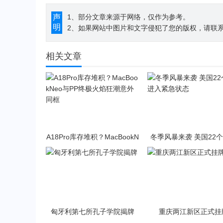
声
1、部分文章来源于网络，仅作为参考。
明
2、如果网站中图片和文字侵犯了您的版权，请联系194
相关文章
A18Pro库存堆积？MacBookN
冬季风暴来袭 美国22
eo与PP终极火焰狂潮意外同
入紧急状态
框
匈牙利第七所孔子学院揭牌
重庆两江新区正式挂