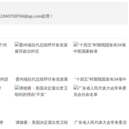
3759704@qq.com处理！
个州进
委内瑞拉代总统呼吁各党派展
“十四五”时期我国发布34项中
开政治对话
医国家标准
牌
谭德塞：美国决定退出世卫组
广东省人民代表大会常务委员
织的理由“不实”
会任命名单