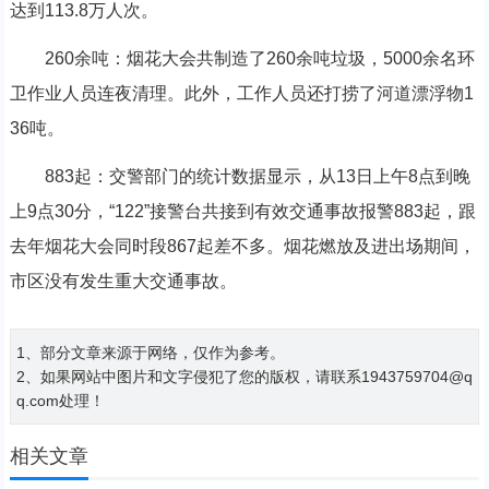
达到113.8万人次。
260余吨：烟花大会共制造了260余吨垃圾，5000余名环
卫作业人员连夜清理。此外，工作人员还打捞了河道漂浮物1
36吨。
883起：交警部门的统计数据显示，从13日上午8点到晚
上9点30分，“122”接警台共接到有效交通事故报警883起，跟
去年烟花大会同时段867起差不多。烟花燃放及进出场期间，
市区没有发生重大交通事故。
1、部分文章来源于网络，仅作为参考。
2、如果网站中图片和文字侵犯了您的版权，请联系1943759704@q
q.com处理！
相关文章