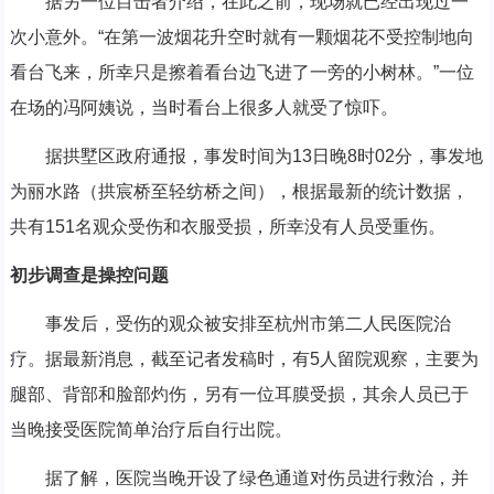
据另一位目击者介绍，在此之前，现场就已经出现过一
次小意外。“在第一波烟花升空时就有一颗烟花不受控制地向
看台飞来，所幸只是擦着看台边飞进了一旁的小树林。”一位
在场的冯阿姨说，当时看台上很多人就受了惊吓。
据拱墅区政府通报，事发时间为13日晚8时02分，事发地
为丽水路（拱宸桥至轻纺桥之间），根据最新的统计数据，
共有151名观众受伤和衣服受损，所幸没有人员受重伤。
初步调查是操控问题
事发后，受伤的观众被安排至杭州市第二人民医院治
疗。据最新消息，截至记者发稿时，有5人留院观察，主要为
腿部、背部和脸部灼伤，另有一位耳膜受损，其余人员已于
当晚接受医院简单治疗后自行出院。
据了解，医院当晚开设了绿色通道对伤员进行救治，并