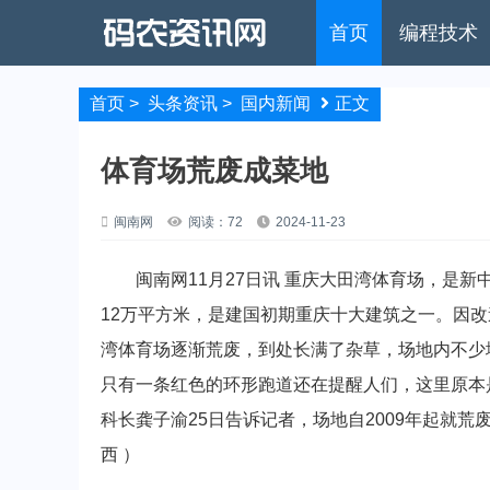
首页
编程技术
首页
>
头条资讯
>
国内新闻
正文
体育场荒废成菜地
闽南网
阅读：72
2024-11-23
闽南网11月27日讯 重庆大田湾体育场，是新中
12万平方米，是建国初期重庆十大建筑之一。因
湾体育场逐渐荒废，到处长满了杂草，场地内不少
只有一条红色的环形跑道还在提醒人们，这里原本
科长龚子渝25日告诉记者，场地自2009年起就
西 ）