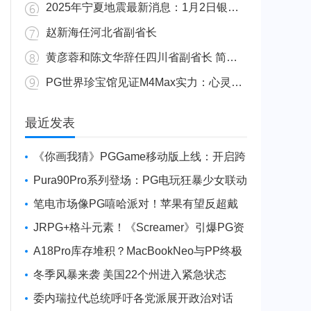
2025年宁夏地震最新消息：1月2日银川发生4.8级地震
赵新海任河北省副省长
黄彦蓉和陈文华辞任四川省副省长 简历资料照片
PG世界珍宝馆见证M4Max实力：心灵杀手2竟轻松跑出80FPS！
广东陆丰举行万人公判大会 5人被执行枪决8人被判死缓
最近发表
《你画我猜》PGGame移动版上线：开启跨
平台互动新玩法
Pura90Pro系列登场：PG电玩狂暴少女联动
旗舰性能升级
笔电市场像PG嘻哈派对！苹果有望反超戴
尔进前三
JRPG+格斗元素！《Screamer》引爆PG资
讯手游新焦点
A18Pro库存堆积？MacBookNeo与PP终极
火焰狂潮意外同框
冬季风暴来袭 美国22个州进入紧急状态
委内瑞拉代总统呼吁各党派展开政治对话