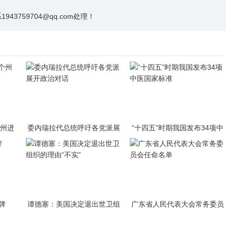
3759704@qq.com处理！
个州进
委内瑞拉代总统呼吁各党派展
“十四五”时期我国发布34项中
开政治对话
医国家标准
牌
谭德塞：美国决定退出世卫组
广东省人民代表大会常务委员
织的理由“不实”
会任命名单