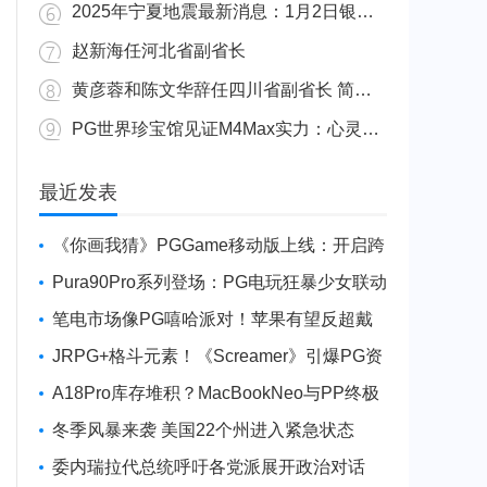
2025年宁夏地震最新消息：1月2日银川发生4.8级地震
赵新海任河北省副省长
黄彦蓉和陈文华辞任四川省副省长 简历资料照片
PG世界珍宝馆见证M4Max实力：心灵杀手2竟轻松跑出80FPS！
广东陆丰举行万人公判大会 5人被执行枪决8人被判死缓
最近发表
《你画我猜》PGGame移动版上线：开启跨
平台互动新玩法
Pura90Pro系列登场：PG电玩狂暴少女联动
旗舰性能升级
笔电市场像PG嘻哈派对！苹果有望反超戴
尔进前三
JRPG+格斗元素！《Screamer》引爆PG资
讯手游新焦点
A18Pro库存堆积？MacBookNeo与PP终极
火焰狂潮意外同框
冬季风暴来袭 美国22个州进入紧急状态
委内瑞拉代总统呼吁各党派展开政治对话