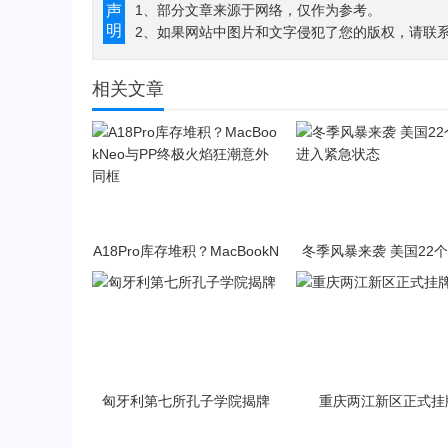
声
1、部分文章来源于网络，仅作为参考。
明
2、如果网站中图片和文字侵犯了您的版权，请联系194
相关文章
A18Pro库存堆积？MacBookN
冬季风暴来袭 美国22
eo与PP终极火焰狂潮意外同
入紧急状态
框
匈牙利第七所孔子学院揭牌
重庆两江新区正式挂