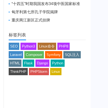
“十四五”时期我国发布34项中医国家标准
匈牙利第七所孔子学院揭牌
重庆两江新区正式挂牌
标签列表
SEO
Python3
Linux命令
PHP8
Laravel
Composer
Symfony
SQL注入
HTML
Flask
Django
Python
ThinkPHP
PHPStorm
Linux