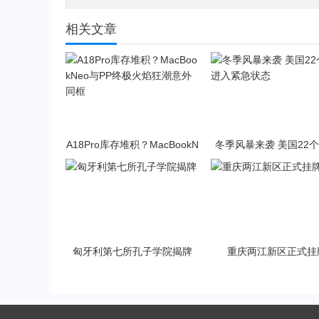
相关文章
A18Pro库存堆积？MacBookN
冬季风暴来袭 美国22
eo与PP终极火焰狂潮意外同
入紧急状态
框
匈牙利第七所孔子学院揭牌
重庆两江新区正式挂