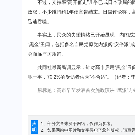
不过，支持率“高开低走”几乎已成日本政局的固
政权，不少维持约1年便宣告结束。日媒评论称，高
迅速吞噬。
事实上，民众的失望情绪已开始显现。内阁成立次
“黑金”丑闻，包括多名自民党原党内派阀“安倍派
会面临严厉质询。
共同社最新民调显示，针对高市启用“黑金”丑闻
职一事，70.2%的受访者认为“不合适”。（记者
原标题：高市早苗发表首次施政演讲 “鹰派”
声
1、部分文章来源于网络，仅作为参考。
明
2、如果网站中图片和文字侵犯了您的版权，请联系194