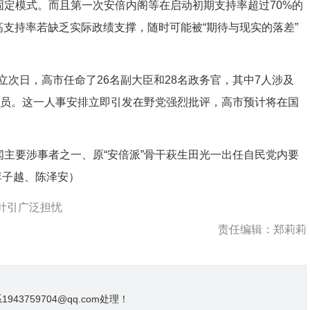
定模式。而且第一次安倍内阁等在启动初期支持率超过70%的
支持率若缺乏实际政绩支撑，随时可能被“期待与现实的落差”
日，高市任命了26名副大臣和28名政务官，其中7人涉及
”成员。这一人事安排立即引发在野党强烈批评，高市预计将在国
主要涉事者之一、原“安倍派”骨干萩生田光一出任自民党内要
：李子越、陈泽安）
方针引广泛担忧
责任编辑：郑莉莉
3759704@qq.com处理！