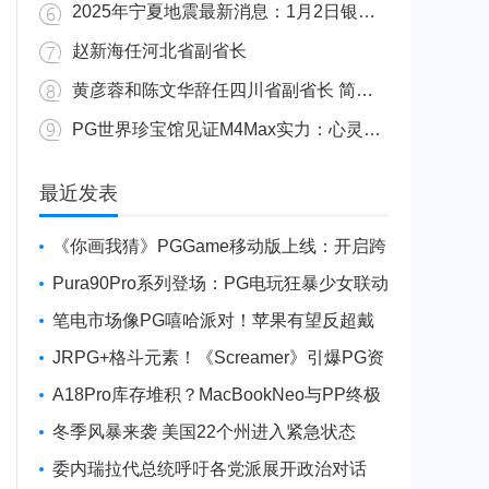
2025年宁夏地震最新消息：1月2日银川发生4.8级地震
赵新海任河北省副省长
黄彦蓉和陈文华辞任四川省副省长 简历资料照片
PG世界珍宝馆见证M4Max实力：心灵杀手2竟轻松跑出80FPS！
广东陆丰举行万人公判大会 5人被执行枪决8人被判死缓
最近发表
《你画我猜》PGGame移动版上线：开启跨
平台互动新玩法
Pura90Pro系列登场：PG电玩狂暴少女联动
旗舰性能升级
笔电市场像PG嘻哈派对！苹果有望反超戴
尔进前三
JRPG+格斗元素！《Screamer》引爆PG资
讯手游新焦点
A18Pro库存堆积？MacBookNeo与PP终极
火焰狂潮意外同框
冬季风暴来袭 美国22个州进入紧急状态
委内瑞拉代总统呼吁各党派展开政治对话