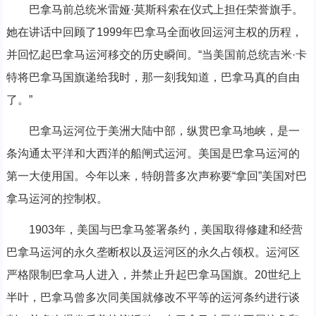
巴拿马前总统米雷娅·莫斯科索在仪式上担任荣誉旗手。
她在讲话中回顾了1999年巴拿马全面收回运河主权的历程，
并回忆起巴拿马运河移交的历史瞬间。“当美国前总统吉米·卡
特将巴拿马国旗递给我时，那一刻我知道，巴拿马真的自由
了。”
巴拿马运河位于美洲大陆中部，纵贯巴拿马地峡，是一
条沟通太平洋和大西洋的船闸式运河。美国是巴拿马运河的
第一大使用国。今年以来，特朗普多次声称要“拿回”美国对巴
拿马运河的控制权。
1903年，美国与巴拿马签署条约，美国取得修建和经营
巴拿马运河的永久垄断权以及运河区的永久占领权。运河区
严格限制巴拿马人进入，并禁止升起巴拿马国旗。20世纪上
半叶，巴拿马曾多次同美国就修改不平等的运河条约进行谈