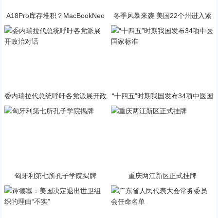
A18Pro库存堆积？MacBookNeo
冬季风暴来袭 美国22个州进入紧
与PP终极火焰狂潮意外同框
急状态
委内瑞拉代总统呼吁各党派展开政
“十四五”时期我国发布34项中医国
治对话
家标准
匈牙利第七所孔子学院揭牌
重庆两江新区正式挂牌