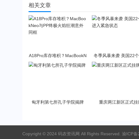
相关文章
A18Pro库存堆积？MacBookN
冬季风暴来袭 美国22
eo与PP终极火焰狂潮意外同
入紧急状态
框
匈牙利第七所孔子学院揭牌
重庆两江新区正式挂
Copyright © 2024 码农资讯网 All Rights Reserved.
渝ICP备2