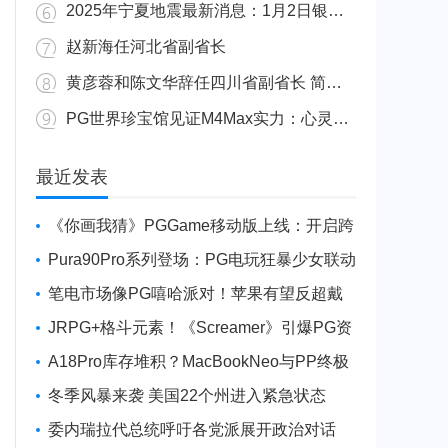
2025年宁夏地震最新消息：1月2日银川发生4.8级地震
赵新海任河北省副省长
黄彦蓉和陈文华辞任四川省副省长 简历资料照片
PG世界珍宝馆见证M4Max实力：心灵杀手2竟轻松跑出80FPS！
广东陆丰举行万人公判大会 5人被执行枪决8人被判死缓
最近发表
《你画我猜》PGGame移动版上线：开启跨
平台互动新玩法
Pura90Pro系列登场：PG电玩狂暴少女联动
旗舰性能升级
笔电市场像PG嘻哈派对！苹果有望反超戴
尔进前三
JRPG+格斗元素！《Screamer》引爆PG资
讯手游新焦点
A18Pro库存堆积？MacBookNeo与PP终极
火焰狂潮意外同框
冬季风暴来袭 美国22个州进入紧急状态
委内瑞拉代总统呼吁各党派展开政治对话