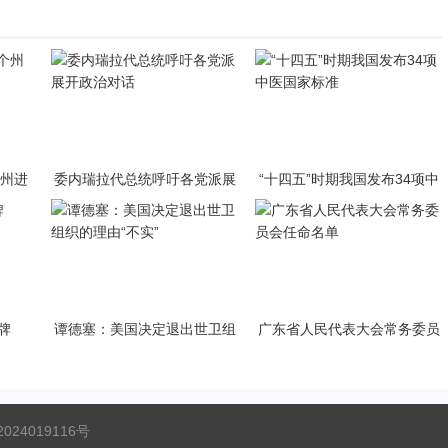
个州进
委内瑞拉代总统呼吁各党派展
“十四五”时期我国发布34项中
开政治对话
医国家标准
牌
谭德塞：美国决定退出世卫组
广东省人民代表大会常务委员
织的理由“不实”
会任命名单
024019116号