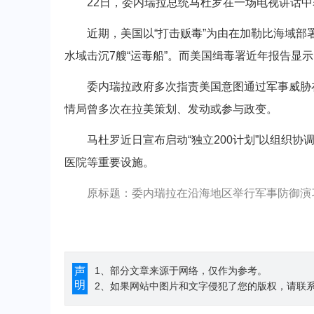
22日，委内瑞拉总统马杜罗在一场电视讲话中表
近期，美国以“打击贩毒”为由在加勒比海域部署
水域击沉7艘“运毒船”。而美国缉毒署近年报告显
委内瑞拉政府多次指责美国意图通过军事威胁在
情局曾多次在拉美策划、发动或参与政变。
马杜罗近日宣布启动“独立200计划”以组织协
医院等重要设施。
原标题：委内瑞拉在沿海地区举行军事防御演
声
1、部分文章来源于网络，仅作为参考。
明
2、如果网站中图片和文字侵犯了您的版权，请联系194