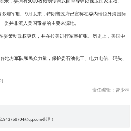
示，委拥有5000枚俄制便携式防空导弹以保卫国家主权。
多艘军舰。9月以来，特朗普政府已宣称在委内瑞拉外海国际
示，委并非流入美国毒品的主要来源地。
委策动政权更迭，并在拉美进行军事扩张。历史上，美国中
调各地方军队和民众力量，保护委石油化工、电力电信、码头、
习
责任编辑：曾少林
3759704@qq.com处理！