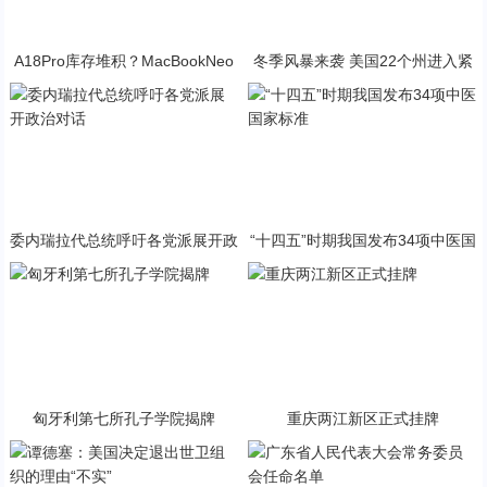
A18Pro库存堆积？MacBookNeo
冬季风暴来袭 美国22个州进入紧
与PP终极火焰狂潮意外同框
急状态
委内瑞拉代总统呼吁各党派展开政
“十四五”时期我国发布34项中医国
治对话
家标准
匈牙利第七所孔子学院揭牌
重庆两江新区正式挂牌