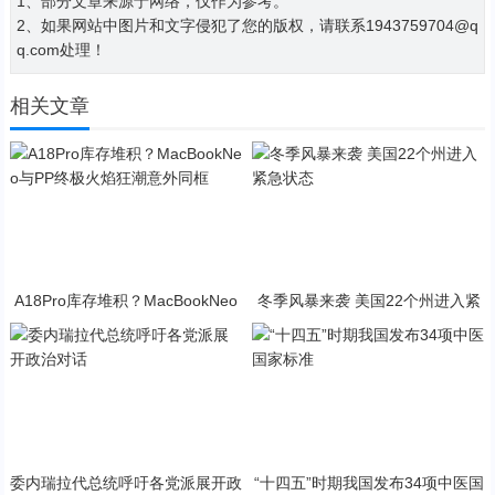
1、部分文章来源于网络，仅作为参考。
2、如果网站中图片和文字侵犯了您的版权，请联系1943759704@q
q.com处理！
相关文章
A18Pro库存堆积？MacBookNeo
冬季风暴来袭 美国22个州进入紧
与PP终极火焰狂潮意外同框
急状态
委内瑞拉代总统呼吁各党派展开政
“十四五”时期我国发布34项中医国