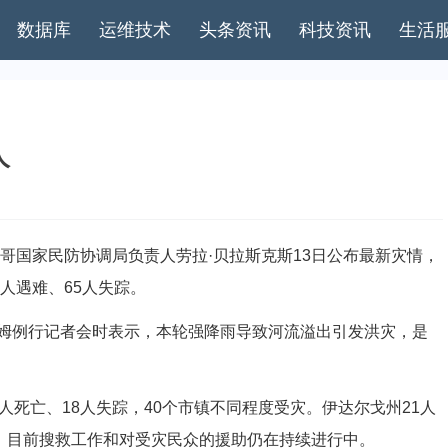
数据库
运维技术
头条资讯
科技资讯
生活
人
哥国家民防协调局负责人劳拉·贝拉斯克斯13日公布最新灾情，
人遇难、65人失踪。
例行记者会时表示，本轮强降雨导致河流溢出引发洪灾，是
死亡、18人失踪，40个市镇不同程度受灾。伊达尔戈州21人
亡。目前搜救工作和对受灾民众的援助仍在持续进行中。