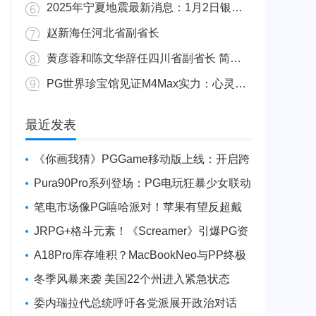
2025年宁夏地震最新消息：1月2日银川发生4.8级地震
赵新海任河北省副省长
黄彦蓉和陈文华辞任四川省副省长 简历资料照片
PG世界珍宝馆见证M4Max实力：心灵杀手2竟轻松跑出80FPS！
广东陆丰举行万人公判大会 5人被执行枪决8人被判死缓
最近发表
《你画我猜》PGGame移动版上线：开启跨
平台互动新玩法
Pura90Pro系列登场：PG电玩狂暴少女联动
旗舰性能升级
笔电市场像PG嘻哈派对！苹果有望反超戴
尔进前三
JRPG+格斗元素！《Screamer》引爆PG资
讯手游新焦点
A18Pro库存堆积？MacBookNeo与PP终极
火焰狂潮意外同框
冬季风暴来袭 美国22个州进入紧急状态
委内瑞拉代总统呼吁各党派展开政治对话