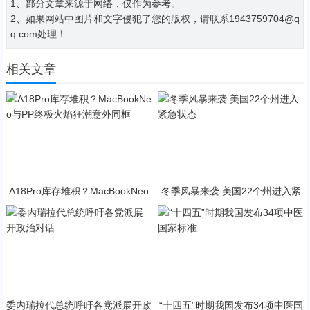
1、部分文章来源于网络，仅作为参考。
2、如果网站中图片和文字侵犯了您的版权，请联系1943759704@q
q.com处理！
相关文章
A18Pro库存堆积？MacBookNeo
冬季风暴来袭 美国22个州进入紧
与PP终极火焰狂潮意外同框
急状态
委内瑞拉代总统呼吁各党派展开政
“十四五”时期我国发布34项中医国