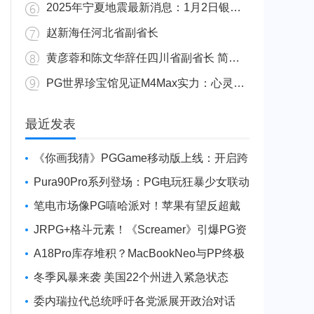
2025年宁夏地震最新消息：1月2日银川发生4.8级地震
赵新海任河北省副省长
黄彦蓉和陈文华辞任四川省副省长 简历资料照片
PG世界珍宝馆见证M4Max实力：心灵杀手2竟轻松跑出80FPS！
广东陆丰举行万人公判大会 5人被执行枪决8人被判死缓
最近发表
《你画我猜》PGGame移动版上线：开启跨
平台互动新玩法
Pura90Pro系列登场：PG电玩狂暴少女联动
旗舰性能升级
笔电市场像PG嘻哈派对！苹果有望反超戴
尔进前三
JRPG+格斗元素！《Screamer》引爆PG资
讯手游新焦点
A18Pro库存堆积？MacBookNeo与PP终极
火焰狂潮意外同框
冬季风暴来袭 美国22个州进入紧急状态
委内瑞拉代总统呼吁各党派展开政治对话