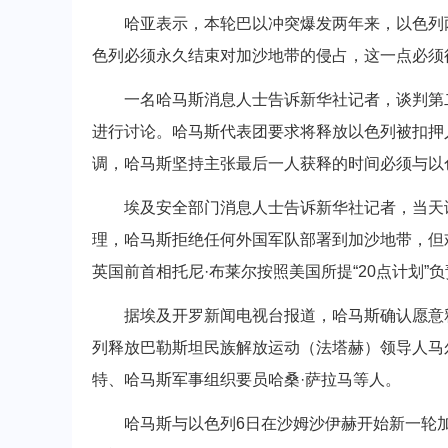
哈亚表示，本轮巴以冲突爆发两年来，以色列两
色列必须永久结束对加沙地带的侵占，这一点必须
一名哈马斯消息人士告诉新华社记者，谈判第二
进行讨论。哈马斯代表团要求将释放以色列被扣押
调，哈马斯坚持主张最后一人获释的时间必须与以
埃及安全部门消息人士告诉新华社记者，当天谈
理，哈马斯拒绝任何外国军队部署到加沙地带，但
英国前首相托尼·布莱尔按照美国所提“20点计划”
据埃及开罗新闻电视台报道，哈马斯确认愿意释
列释放巴勒斯坦民族解放运动（法塔赫）领导人马
特、哈马斯军事组织要员哈桑·萨拉马等人。
哈马斯与以色列6日在沙姆沙伊赫开始新一轮加