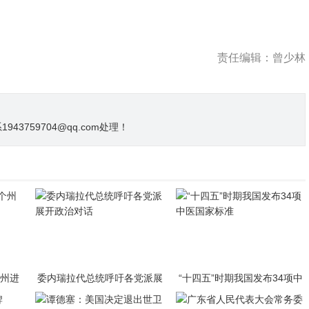
责任编辑：曾少林
3759704@qq.com处理！
个州进
委内瑞拉代总统呼吁各党派展
“十四五”时期我国发布34项中
开政治对话
医国家标准