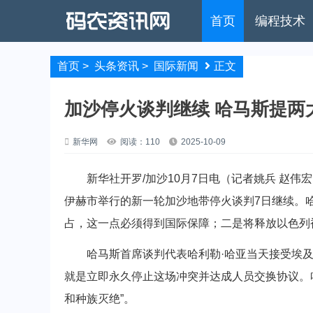
首页
编程技术
首页
>
头条资讯
>
国际新闻
正文
加沙停火谈判继续 哈马斯提两
新华网
阅读：110
2025-10-09
新华社开罗/加沙10月7日电（记者姚兵 赵伟
伊赫市举行的新一轮加沙地带停火谈判7日继续。
占，这一点必须得到国际保障；二是将释放以色列
哈马斯首席谈判代表哈利勒·哈亚当天接受埃及
就是立即永久停止这场冲突并达成人员交换协议。哈
和种族灭绝”。