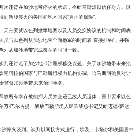
次违背在加沙地带停火的承诺，令哈马斯难以信任对方。以
得到斡旋停火的美国和地区国家“真正的保障”。
天主要就以色列撤军地图以及人员交换协议的机制和时间表
人员与以色列从加沙地带全面撤军的时间表“直接挂钩”，并强
色列从加沙地带完成撤军的时间一致。
判还讨论了加沙地带治理权移交议题。关于加沙地带未来治
欢迎阿拉伯国家与巴勒斯坦权力机构协调。哈马斯明确反对让
负责监督加沙地带未来治理事务。
放所有幸存被扣押人员并交还已故人员遗体，重申要求以色
尔万·巴尔古提、解放巴勒斯坦人民阵线总书记艾哈迈德·萨达
沙停火谈判。谈判以间接方式进行，埃及、卡塔尔和美国居中