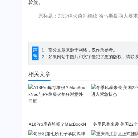
斡旋。
原标题：加沙停火谈判继续 哈马斯提两大要求
声
1、部分文章来源于网络，仅作为参考。
明
2、如果网站中图片和文字侵犯了您的版权，请联系194
相关文章
A18Pro库存堆积？MacBookN
冬季风暴来袭 美国22
eo与PP终极火焰狂潮意外同
入紧急状态
框