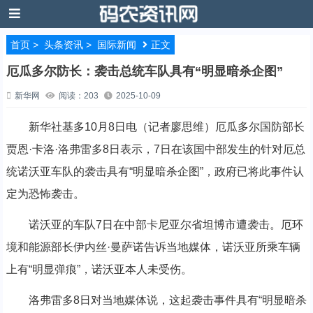
首页
>
头条资讯
>
国际新闻
正文
厄瓜多尔防长：袭击总统车队具有“明显暗杀企图”
新华网
阅读：203
2025-10-09
新华社基多10月8日电（记者廖思维）厄瓜多尔国防部长
贾恩·卡洛·洛弗雷多8日表示，7日在该国中部发生的针对厄总
统诺沃亚车队的袭击具有“明显暗杀企图”，政府已将此事件认
定为恐怖袭击。
诺沃亚的车队7日在中部卡尼亚尔省坦博市遭袭击。厄环
境和能源部长伊内丝·曼萨诺告诉当地媒体，诺沃亚所乘车辆
上有“明显弹痕”，诺沃亚本人未受伤。
洛弗雷多8日对当地媒体说，这起袭击事件具有“明显暗杀