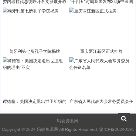
委内瑞拉代总统呼吁各党派展开政
“十四五”时期我国发布34项中医国
治对话
家标准
匈牙利第七所孔子学院揭牌
重庆两江新区正式挂牌
谭德塞：美国决定退出世卫组织的
广东省人民代表大会常务委员会任
理由“不实”
命名单
码农资讯网
Copyright © 2024 码农资讯网 All Rights Reserved.
渝ICP备20240191