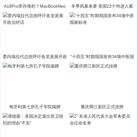
A18Pro库存堆积？MacBookNeo
冬季风暴来袭 美国22个州进入紧
与PP终极火焰狂潮意外同框
急状态
委内瑞拉代总统呼吁各党派展开政
“十四五”时期我国发布34项中医国
治对话
家标准
匈牙利第七所孔子学院揭牌
重庆两江新区正式挂牌