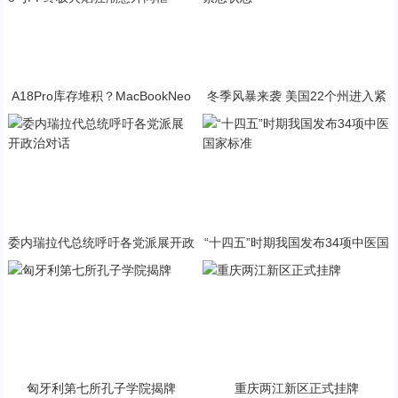
A18Pro库存堆积？MacBookNeo
冬季风暴来袭 美国22个州进入紧
与PP终极火焰狂潮意外同框
急状态
委内瑞拉代总统呼吁各党派展开政
“十四五”时期我国发布34项中医国
治对话
家标准
匈牙利第七所孔子学院揭牌
重庆两江新区正式挂牌