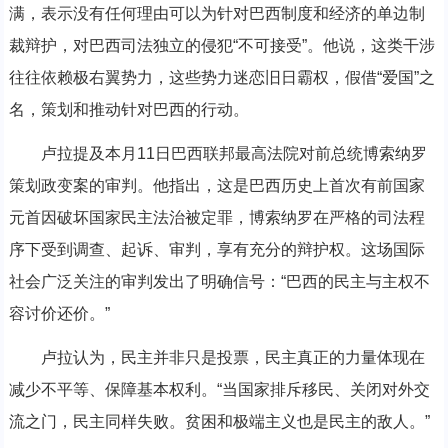
满，表示没有任何理由可以为针对巴西制度和经济的单边制
裁辩护，对巴西司法独立的侵犯“不可接受”。他说，这类干涉
往往依赖极右翼势力，这些势力迷恋旧日霸权，假借“爱国”之
名，策划和推动针对巴西的行动。
卢拉提及本月11日巴西联邦最高法院对前总统博索纳罗
策划政变案的审判。他指出，这是巴西历史上首次有前国家
元首因破坏国家民主法治被定罪，博索纳罗在严格的司法程
序下受到调查、起诉、审判，享有充分的辩护权。这场国际
社会广泛关注的审判发出了明确信号：“巴西的民主与主权不
容讨价还价。”
卢拉认为，民主并非只是投票，民主真正的力量体现在
减少不平等、保障基本权利。“当国家排斥移民、关闭对外交
流之门，民主同样失败。贫困和极端主义也是民主的敌人。”