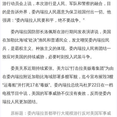
游行动员会上说，本次游行是人民、军队和警察的融合，目
的是告诉外界，委内瑞拉人民愿意为保卫祖国付出一切。他
强调：“委内瑞拉人民要和平，绝不要战争。”
委内瑞拉国防部长洛佩斯在游行期间发表演讲说，美国
在加勒比海域“处决”渔民和普通民众，发文嘲笑委内瑞拉民
兵，是霸权主义、种族主义的体现。委内瑞拉人民将团结一
致应对美国的持续威胁，必要时刻投入武装斗争。
委美关系近期持续紧张。美方以“打击拉美贩毒集团”为由
在委内瑞拉附近加勒比海域部署多艘军舰，迄今宣布摧毁3艘
“运毒船”并打死17名“毒贩”。委内瑞拉总统马杜罗22日在一档
电视节目中说，美国的军事威胁不仅没有奏效，反而使委内
瑞拉人民更加团结。
原标题：委内瑞拉首都举行大规模游行反对美国军事威