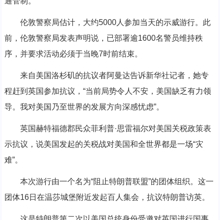
通管制。
伦敦警察局估计，大约5000人参加当天的示威游行。此
前，伦敦警察局发表声明说，已部署逾1600名警员维持秩
序，并要求活动必须于当晚7时前结束。
来自美国洛杉矶的抗议者阿曼达告诉新华社记者，她专
程赶到英国参加抗议，“当前局势令人不安，美国缺乏有力领
导。我对美国乃至世界的发展方向深感忧虑”。
英国赫特福德郡民众菲利普·思雷福尔对美国关税政策表
示抗议，说美国发起的关税战对美国和全世界都是一场“灾
难”。
本次游行由一个名为“阻止特朗普联盟”的团体组织。这一
团体16日在温莎城堡附近发起百人集会，抗议特朗普访英。
这是特朗普第二次以美国总统身份受邀对英国进行国事