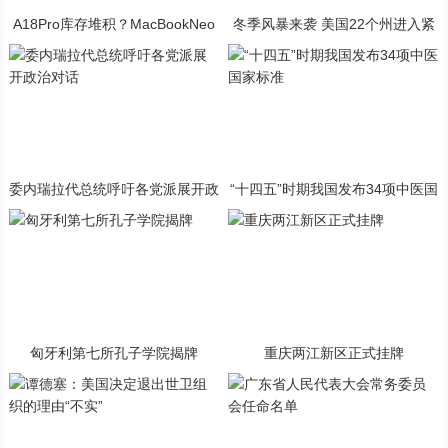
A18Pro库存堆积？MacBookNeo
冬季风暴来袭 美国22个州进入紧
与PP终极火焰狂潮意外同框
急状态
委内瑞拉代总统呼吁各党派展开政
“十四五”时期我国发布34项中医国
治对话
家标准
匈牙利第七所孔子学院揭牌
重庆两江新区正式挂牌