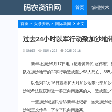
首页
编程技术
首页
>
头条资讯
>
国际新闻
正文
过去24小时以军行动致加沙地带
新华网
阅读：222
2025-09-18
新华社加沙9月17日电（记者黄泽民 赵伟宏）巴
队在加沙地带的军事行动造成至少98人死亡、385
以色列军方16日宣布扩大对加沙地带北部加沙城
沙城希法医院附近一群正向南撤离的人，造成至少
一些加沙城居民告诉新华社记者，当天加沙城北
沙城空投传单，下令平民向南撤离。