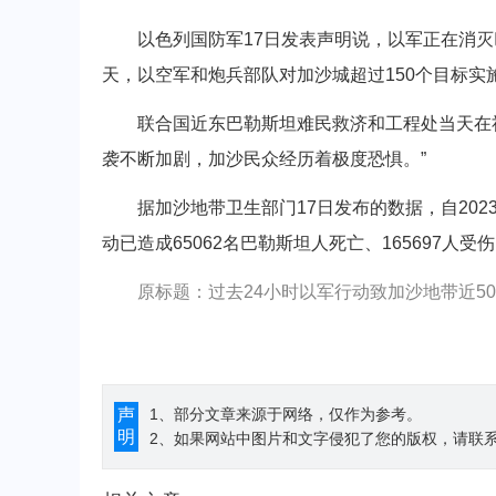
以色列国防军17日发表声明说，以军正在消灭巴
天，以空军和炮兵部队对加沙城超过150个目标实
联合国近东巴勒斯坦难民救济和工程处当天在社
袭不断加剧，加沙民众经历着极度恐惧。”
据加沙地带卫生部门17日发布的数据，自202
动已造成65062名巴勒斯坦人死亡、165697人受
原标题：过去24小时以军行动致加沙地带近50
声
1、部分文章来源于网络，仅作为参考。
明
2、如果网站中图片和文字侵犯了您的版权，请联系194