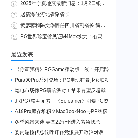
2025年宁夏地震最新消息：1月2日银川发生4.8级地震
赵新海任河北省副省长
黄彦蓉和陈文华辞任四川省副省长 简历资料照片
PG世界珍宝馆见证M4Max实力：心灵杀手2竟轻松跑出80FPS！
广东陆丰举行万人公判大会 5人被执行枪决8人被判死缓
最近发表
《你画我猜》PGGame移动版上线：开启跨
平台互动新玩法
Pura90Pro系列登场：PG电玩狂暴少女联动
旗舰性能升级
笔电市场像PG嘻哈派对！苹果有望反超戴
尔进前三
JRPG+格斗元素！《Screamer》引爆PG资
讯手游新焦点
A18Pro库存堆积？MacBookNeo与PP终极
火焰狂潮意外同框
冬季风暴来袭 美国22个州进入紧急状态
委内瑞拉代总统呼吁各党派展开政治对话