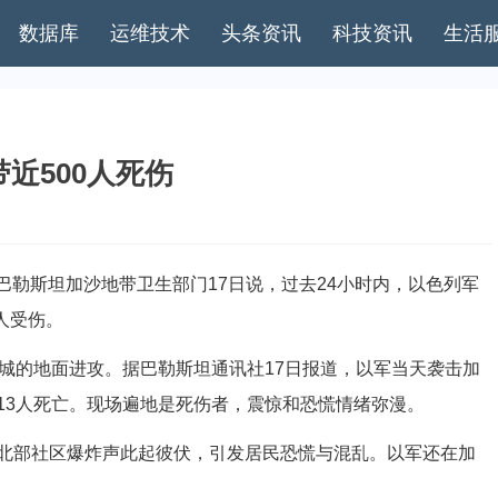
数据库
运维技术
头条资讯
科技资讯
生活
近500人死伤
勒斯坦加沙地带卫生部门17日说，过去24小时内，以色列军
人受伤。
的地面进攻。据巴勒斯坦通讯社17日报道，以军当天袭击加
13人死亡。现场遍地是死伤者，震惊和恐慌情绪弥漫。
部社区爆炸声此起彼伏，引发居民恐慌与混乱。以军还在加