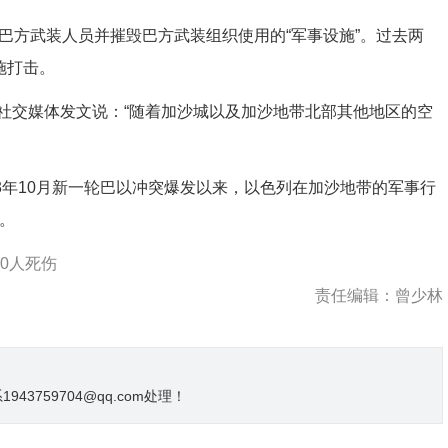
方武装人员并摧毁巴方武装组织使用的“军事设施”。过去两
施打击。
交媒体发文说：“随着加沙城以及加沙地带北部其他地区的空
3年10月新一轮巴以冲突爆发以来，以色列在加沙地带的军事行
伤。
0人死伤
责任编辑：曾少林
3759704@qq.com处理！