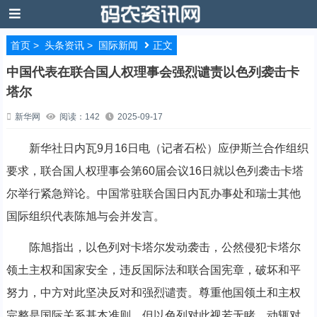
首页
>
头条资讯
>
国际新闻
正文
中国代表在联合国人权理事会强烈谴责以色列袭击卡
塔尔
新华网
阅读：142
2025-09-17
新华社日内瓦9月16日电（记者石松）应伊斯兰合作组织
要求，联合国人权理事会第60届会议16日就以色列袭击卡塔
尔举行紧急辩论。中国常驻联合国日内瓦办事处和瑞士其他
国际组织代表陈旭与会并发言。
陈旭指出，以色列对卡塔尔发动袭击，公然侵犯卡塔尔
领土主权和国家安全，违反国际法和联合国宪章，破坏和平
努力，中方对此坚决反对和强烈谴责。尊重他国领土和主权
完整是国际关系基本准则，但以色列对此视若无睹，动辄对