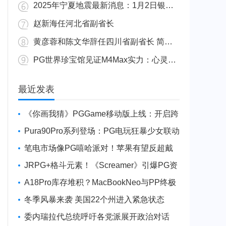
2025年宁夏地震最新消息：1月2日银川发生4.8级地震
赵新海任河北省副省长
黄彦蓉和陈文华辞任四川省副省长 简历资料照片
PG世界珍宝馆见证M4Max实力：心灵杀手2竟轻松跑出80FPS！
广东陆丰举行万人公判大会 5人被执行枪决8人被判死缓
最近发表
《你画我猜》PGGame移动版上线：开启跨
平台互动新玩法
Pura90Pro系列登场：PG电玩狂暴少女联动
旗舰性能升级
笔电市场像PG嘻哈派对！苹果有望反超戴
尔进前三
JRPG+格斗元素！《Screamer》引爆PG资
讯手游新焦点
A18Pro库存堆积？MacBookNeo与PP终极
火焰狂潮意外同框
冬季风暴来袭 美国22个州进入紧急状态
委内瑞拉代总统呼吁各党派展开政治对话