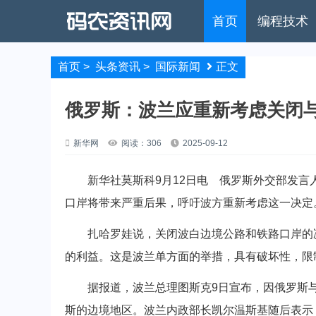
首页
编程技术
首页
>
头条资讯
>
国际新闻
正文
俄罗斯：波兰应重新考虑关闭
新华网
阅读：306
2025-09-12
新华社莫斯科9月12日电 俄罗斯外交部发言人
口岸将带来严重后果，呼吁波方重新考虑这一决定
扎哈罗娃说，关闭波白边境公路和铁路口岸的决
的利益。这是波兰单方面的举措，具有破坏性，限
据报道，波兰总理图斯克9日宣布，因俄罗斯与
斯的边境地区。波兰内政部长凯尔温斯基随后表示