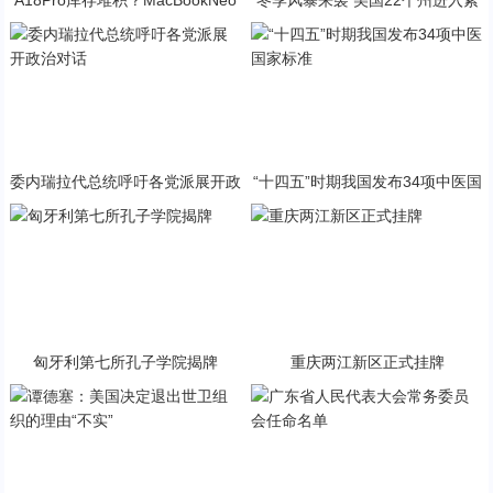
A18Pro库存堆积？MacBookNeo
冬季风暴来袭 美国22个州进入紧
与PP终极火焰狂潮意外同框
急状态
委内瑞拉代总统呼吁各党派展开政
“十四五”时期我国发布34项中医国
治对话
家标准
匈牙利第七所孔子学院揭牌
重庆两江新区正式挂牌