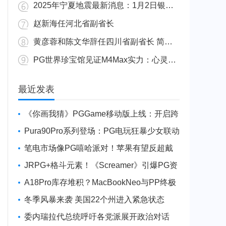
2025年宁夏地震最新消息：1月2日银川发生4.8级地震
赵新海任河北省副省长
黄彦蓉和陈文华辞任四川省副省长 简历资料照片
PG世界珍宝馆见证M4Max实力：心灵杀手2竟轻松跑出80FPS！
广东陆丰举行万人公判大会 5人被执行枪决8人被判死缓
最近发表
《你画我猜》PGGame移动版上线：开启跨
平台互动新玩法
Pura90Pro系列登场：PG电玩狂暴少女联动
旗舰性能升级
笔电市场像PG嘻哈派对！苹果有望反超戴
尔进前三
JRPG+格斗元素！《Screamer》引爆PG资
讯手游新焦点
A18Pro库存堆积？MacBookNeo与PP终极
火焰狂潮意外同框
冬季风暴来袭 美国22个州进入紧急状态
委内瑞拉代总统呼吁各党派展开政治对话