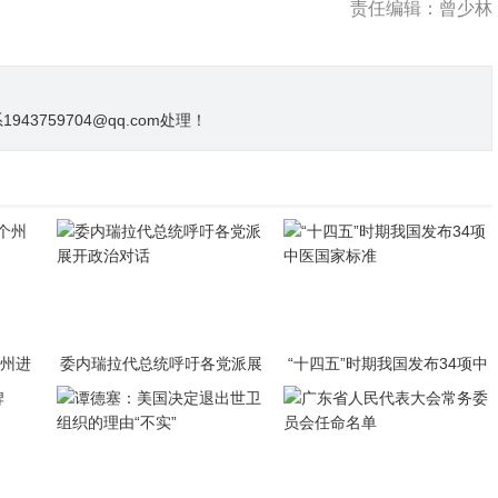
责任编辑：曾少林
3759704@qq.com处理！
个州进
委内瑞拉代总统呼吁各党派展
“十四五”时期我国发布34项中
开政治对话
医国家标准