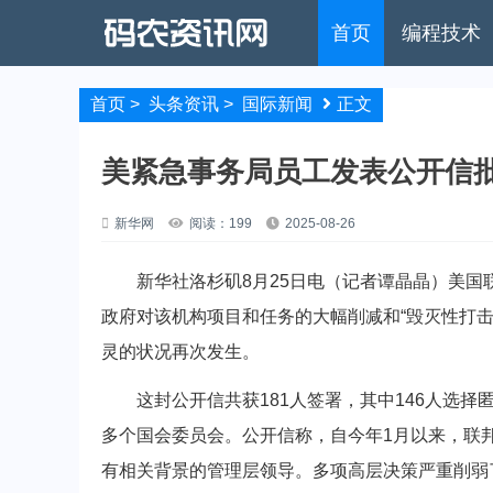
首页
编程技术
首页
>
头条资讯
>
国际新闻
正文
美紧急事务局员工发表公开信
新华网
阅读：199
2025-08-26
新华社洛杉矶8月25日电（记者谭晶晶）美国联
政府对该机构项目和任务的大幅削减和“毁灭性打击
灵的状况再次发生。
这封公开信共获181人签署，其中146人选择
多个国会委员会。公开信称，自今年1月以来，联
有相关背景的管理层领导。多项高层决策严重削弱