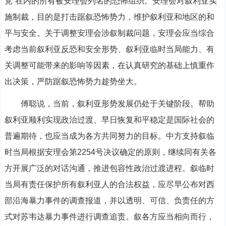
党”在内的所有被安理会列名的恐怖组织。安理会对叙利亚实
施制裁，目的是打击踞叙恐怖势力，维护叙利亚和地区的和
平与安全。关于调整安理会涉叙制裁问题，安理会应当综合
考虑当前叙利亚反恐和安全形势、叙利亚临时当局能力、有
关调整可能带来的影响等因素，在认真研究的基础上慎重作
出决策，严防踞叙恐怖势力趁势坐大。
傅聪说，当前，叙利亚形势发展仍处于关键阶段。帮助
叙利亚顺利实现政治过渡、早日恢复和平稳定是国际社会的
普遍期待，也应当成为各方共同努力的目标。中方支持叙临
时当局根据安理会第2254号决议确定的原则，继续同有关各
方开展广泛的对话沟通，推进包容性政治过渡进程。叙临时
当局有责任保护所有叙利亚人的合法权益，应尽早公布对西
部沿海暴力事件的调查报道，并以透明、可信、负责任的方
式对苏韦达暴力事件进行调查追责。叙各方应当相向而行，