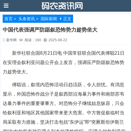
首页
>
头条资讯
>
国际新闻
正文
中国代表强调严防踞叙恐怖势力趁势坐大
新华网
阅读：160
2025-08-22
新华社联合国8月21日电 中国常驻联合国代表傅聪21日
在安理会叙利亚问题公开会上发言，强调应严防踞叙恐怖势
力趁势坐大。
傅聪说，叙境内恐怖活动日趋活跃，令人担忧。有消息
显示，外国恐怖作战分子是叙西部沿海暴力事件和南部苏韦
达暴力事件的重要肇事方。对恐怖分子继续姑息纵容，只会
给叙利亚和地区其他国家带来更大危害。中方敦促叙临时当
局采取有力措施，坚决打击包括“东伊运”即“突厥斯坦伊斯兰