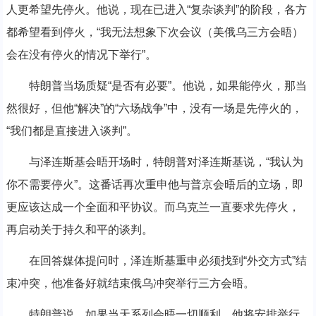
人更希望先停火。他说，现在已进入“复杂谈判”的阶段，各方
都希望看到停火，“我无法想象下次会议（美俄乌三方会晤）
会在没有停火的情况下举行”。
特朗普当场质疑“是否有必要”。他说，如果能停火，那当
然很好，但他“解决”的“六场战争”中，没有一场是先停火的，
“我们都是直接进入谈判”。
与泽连斯基会晤开场时，特朗普对泽连斯基说，“我认为
你不需要停火”。这番话再次重申他与普京会晤后的立场，即
更应该达成一个全面和平协议。而乌克兰一直要求先停火，
再启动关于持久和平的谈判。
在回答媒体提问时，泽连斯基重申必须找到“外交方式”结
束冲突，他准备好就结束俄乌冲突举行三方会晤。
特朗普说，如果当天系列会晤一切顺利，他将安排举行