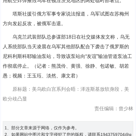
用航空炸弹摧毁乌军在顿涅茨克地区的两处临时部署点。
塔斯社援引俄方军事专家说法报道，乌军试图在苏梅州
方向发起反攻，被俄军击退。
乌克兰武装部队总参谋部18日在社交媒体发文称，乌无
人系统部队当天凌晨在乌军其他部队配合下袭击了俄罗斯的
尼科利斯科耶输油泵站，导致该泵站向“友谊”输油管道泵油工
作彻底停止。（记者：熊茂伶、黄强、徐静、包诺敏、胡若
愚；视频：王玉珏、淡然、康文君）
原标题：美乌欧白宫系列会晤：泽连斯基放软身段，美
欧分歧凸显
责任编辑：曾少林
1、部分文章来源于网络，仅作为参考。
2、如果网站中图片和文字侵犯了您的版权，请联系1943759704@q