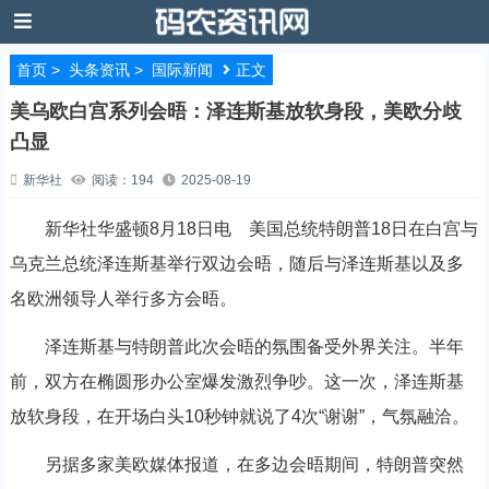
首页
>
头条资讯
>
国际新闻
正文
美乌欧白宫系列会晤：泽连斯基放软身段，美欧分歧
凸显
新华社
阅读：194
2025-08-19
新华社华盛顿8月18日电 美国总统特朗普18日在白宫与
乌克兰总统泽连斯基举行双边会晤，随后与泽连斯基以及多
名欧洲领导人举行多方会晤。
泽连斯基与特朗普此次会晤的氛围备受外界关注。半年
前，双方在椭圆形办公室爆发激烈争吵。这一次，泽连斯基
放软身段，在开场白头10秒钟就说了4次“谢谢”，气氛融洽。
另据多家美欧媒体报道，在多边会晤期间，特朗普突然