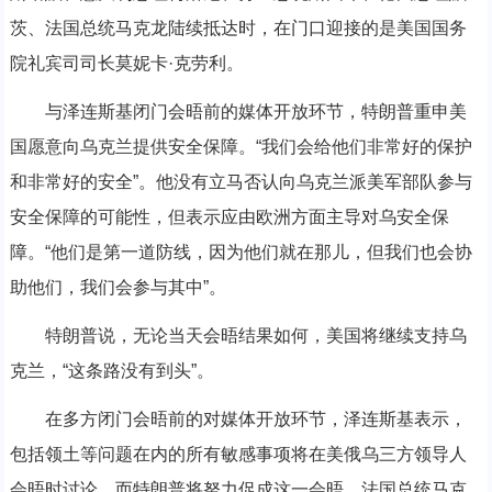
茨、法国总统马克龙陆续抵达时，在门口迎接的是美国国务
院礼宾司司长莫妮卡·克劳利。
与泽连斯基闭门会晤前的媒体开放环节，特朗普重申美
国愿意向乌克兰提供安全保障。“我们会给他们非常好的保护
和非常好的安全”。他没有立马否认向乌克兰派美军部队参与
安全保障的可能性，但表示应由欧洲方面主导对乌安全保
障。“他们是第一道防线，因为他们就在那儿，但我们也会协
助他们，我们会参与其中”。
特朗普说，无论当天会晤结果如何，美国将继续支持乌
克兰，“这条路没有到头”。
在多方闭门会晤前的对媒体开放环节，泽连斯基表示，
包括领土等问题在内的所有敏感事项将在美俄乌三方领导人
会晤时讨论，而特朗普将努力促成这一会晤。法国总统马克