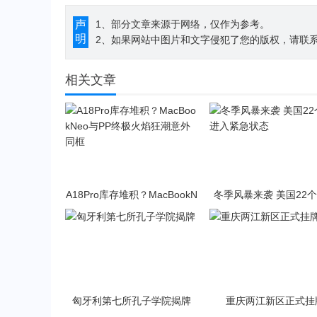
声
1、部分文章来源于网络，仅作为参考。
明
2、如果网站中图片和文字侵犯了您的版权，请联系194
相关文章
A18Pro库存堆积？MacBookN
冬季风暴来袭 美国22
eo与PP终极火焰狂潮意外同
入紧急状态
框
匈牙利第七所孔子学院揭牌
重庆两江新区正式挂