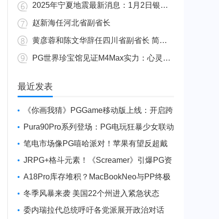
2025年宁夏地震最新消息：1月2日银川发生4.8级地震
赵新海任河北省副省长
黄彦蓉和陈文华辞任四川省副省长 简历资料照片
PG世界珍宝馆见证M4Max实力：心灵杀手2竟轻松跑出80FPS！
广东陆丰举行万人公判大会 5人被执行枪决8人被判死缓
最近发表
《你画我猜》PGGame移动版上线：开启跨
平台互动新玩法
Pura90Pro系列登场：PG电玩狂暴少女联动
旗舰性能升级
笔电市场像PG嘻哈派对！苹果有望反超戴
尔进前三
JRPG+格斗元素！《Screamer》引爆PG资
讯手游新焦点
A18Pro库存堆积？MacBookNeo与PP终极
火焰狂潮意外同框
冬季风暴来袭 美国22个州进入紧急状态
委内瑞拉代总统呼吁各党派展开政治对话