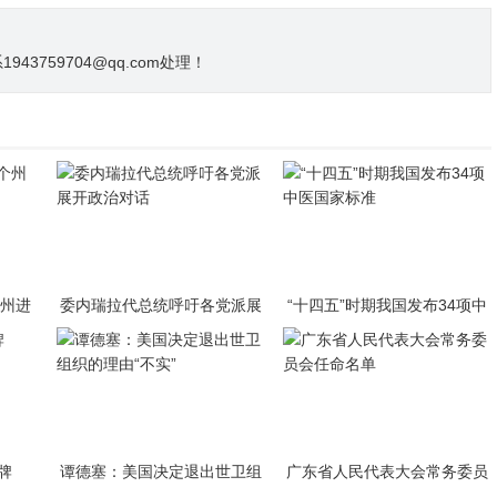
3759704@qq.com处理！
个州进
委内瑞拉代总统呼吁各党派展
“十四五”时期我国发布34项中
开政治对话
医国家标准
牌
谭德塞：美国决定退出世卫组
广东省人民代表大会常务委员
织的理由“不实”
会任命名单