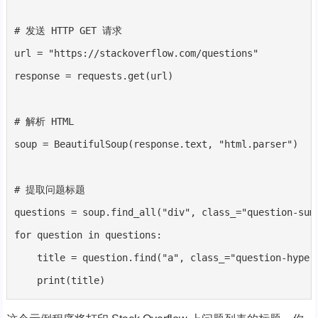
# 发送 HTTP GET 请求

url = "https://stackoverflow.com/questions"

response = requests.get(url)

# 解析 HTML

soup = BeautifulSoup(response.text, "html.parser")

# 提取问题标题

questions = soup.find_all("div", class_="question-summ
for question in questions:

    title = question.find("a", class_="question-hyperl
    print(title)