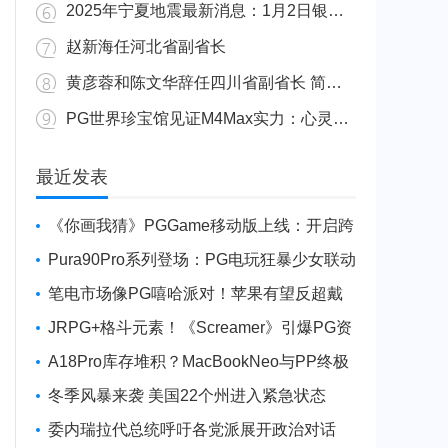
2025年宁夏地震最新消息：1月2日银川发生4.8级地震
赵新海任河北省副省长
黄彦蓉和陈文华辞任四川省副省长 简历资料照片
PG世界珍宝馆见证M4Max实力：心灵杀手2竟轻松跑出80FPS！
广东陆丰举行万人公判大会 5人被执行枪决8人被判死缓
最近发表
《你画我猜》PGGame移动版上线：开启跨
平台互动新玩法
Pura90Pro系列登场：PG电玩狂暴少女联动
旗舰性能升级
笔电市场像PG嘻哈派对！苹果有望反超戴
尔进前三
JRPG+格斗元素！《Screamer》引爆PG资
讯手游新焦点
A18Pro库存堆积？MacBookNeo与PP终极
火焰狂潮意外同框
冬季风暴来袭 美国22个州进入紧急状态
委内瑞拉代总统呼吁各党派展开政治对话