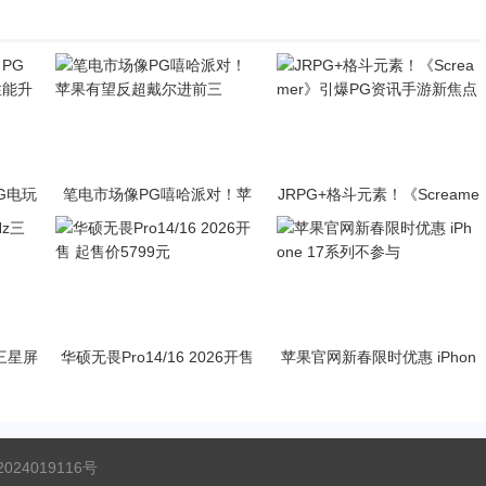
PG电玩
笔电市场像PG嘻哈派对！苹
JRPG+格斗元素！《Screame
升级
果有望反超戴尔进前三
r》引爆PG资讯手游新焦点
z三星屏
华硕无畏Pro14/16 2026开售
苹果官网新春限时优惠 iPhon
起售价5799元
e 17系列不参与
024019116号