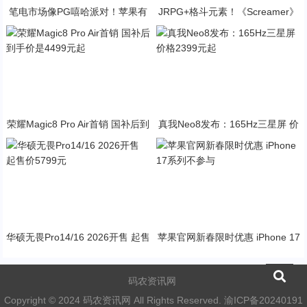
笔电市场像PG嘻哈派对！苹果有
JRPG+格斗元素！《Screamer》
望反超戴尔进前三
引爆PG资讯手游新焦点
荣耀Magic8 Pro Air首销 国补后到
真我Neo8发布：165Hz三星屏 价
手价是4499元起
格2399元起
华硕无畏Pro14/16 2026开售 起售
苹果官网新春限时优惠 iPhone 17
价5799元
系列不参与
码农资讯网
Copyright © 2024 码农资讯网 All Rights Reserved.
渝ICP备20240191