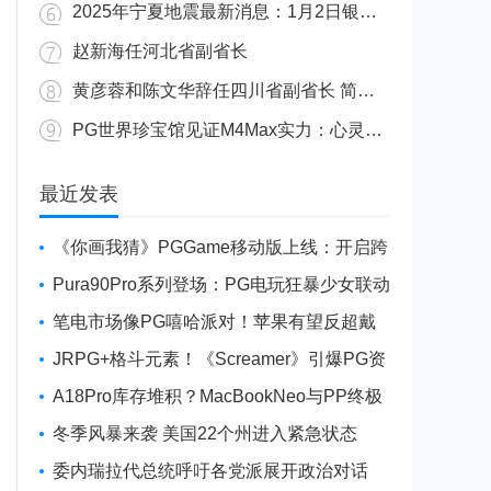
2025年宁夏地震最新消息：1月2日银川发生4.8级地震
赵新海任河北省副省长
黄彦蓉和陈文华辞任四川省副省长 简历资料照片
PG世界珍宝馆见证M4Max实力：心灵杀手2竟轻松跑出80FPS！
广东陆丰举行万人公判大会 5人被执行枪决8人被判死缓
最近发表
《你画我猜》PGGame移动版上线：开启跨
平台互动新玩法
Pura90Pro系列登场：PG电玩狂暴少女联动
旗舰性能升级
笔电市场像PG嘻哈派对！苹果有望反超戴
尔进前三
JRPG+格斗元素！《Screamer》引爆PG资
讯手游新焦点
A18Pro库存堆积？MacBookNeo与PP终极
火焰狂潮意外同框
冬季风暴来袭 美国22个州进入紧急状态
委内瑞拉代总统呼吁各党派展开政治对话