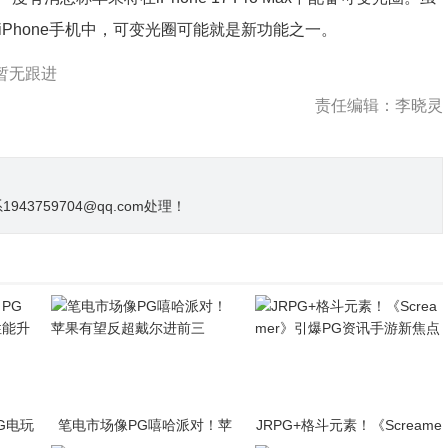
Phone手机中，可变光圈可能就是新功能之一。
家暂无跟进
责任编辑：李晓灵
3759704@qq.com处理！
PG电玩
笔电市场像PG嘻哈派对！苹
JRPG+格斗元素！《Screame
升级
果有望反超戴尔进前三
r》引爆PG资讯手游新焦点